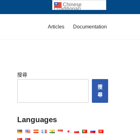
Chinese
(Traditional)
Articles
Documentation
搜尋
搜
尋
Languages