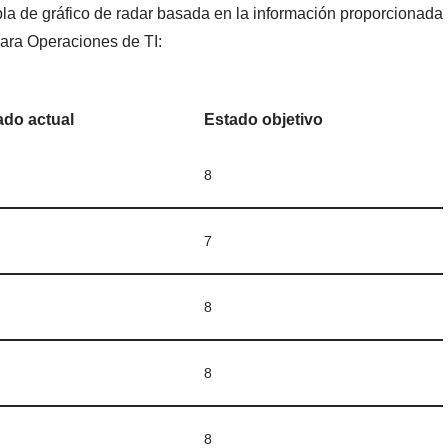
la de gráfico de radar basada en la información proporcionada
para Operaciones de TI:
ado actual
Estado objetivo
8
7
8
8
8