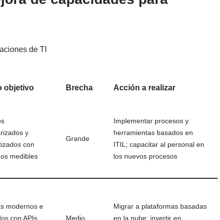
aciones de TI
 objetivo
Brecha
Acción a realizar
os
Implementar procesos y
rizados y
herramientas basados en
Grande
izados con
ITIL; capacitar al personal en
dos medibles
los nuevos procesos
as modernos e
Migrar a plataformas basadas
dos con APIs
Medio
en la nube; invertir en