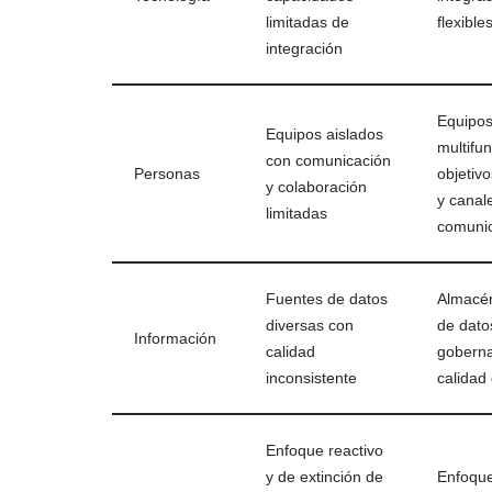
limitadas de
flexible
integración
Equipo
Equipos aislados
multifu
con comunicación
Personas
objetiv
y colaboración
y canal
limitadas
comunic
Fuentes de datos
Almacén
diversas con
de dato
Información
calidad
goberna
inconsistente
calidad
Enfoque reactivo
y de extinción de
Enfoque