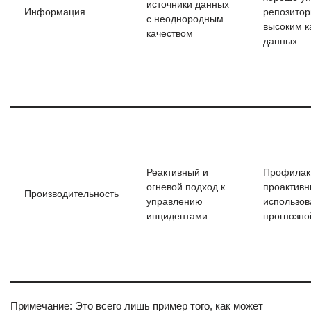
источники данных
Информация
репозитор
с неоднородным
высоким к
качеством
данных
Реактивный и
Профилакт
огневой подход к
проактивн
Производительность
управлению
использо
инцидентами
прогнозно
Примечание: Это всего лишь пример того, как может