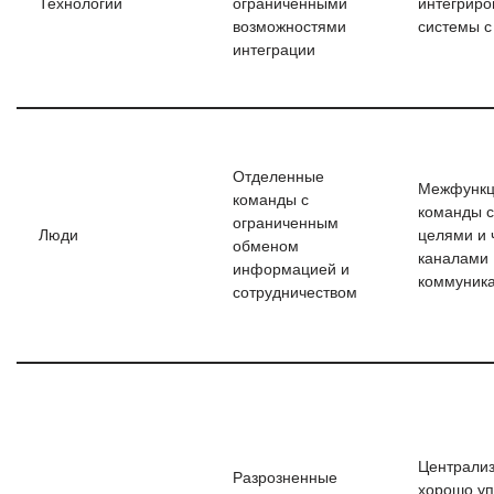
Технологии
ограниченными
интегрир
возможностями
системы с
интеграции
Отделенные
Межфункц
команды с
команды 
ограниченным
Люди
целями и 
обменом
каналами
информацией и
коммуник
сотрудничеством
Централи
Разрозненные
хорошо у