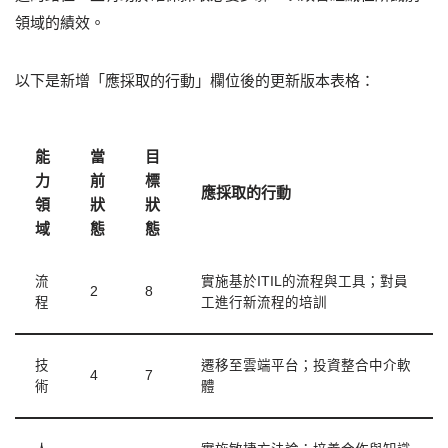
領域的績效。
以下是新增「應採取的行動」欄位後的更新版本表格：
能
當
目
力
前
標
應採取的行動
領
狀
狀
域
態
態
流
實施基於ITIL的流程與工具；對員
2
8
程
工進行新流程的培訓
技
遷移至雲端平台；投資整合中介軟
4
7
術
體