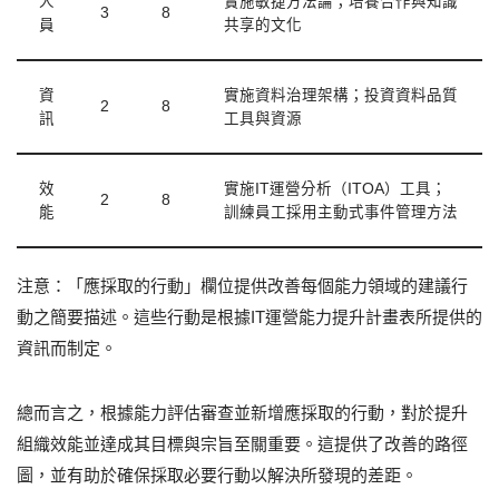
人
實施敏捷方法論；培養合作與知識
3
8
員
共享的文化
資
實施資料治理架構；投資資料品質
2
8
訊
工具與資源
效
實施IT運營分析（ITOA）工具；
2
8
能
訓練員工採用主動式事件管理方法
注意：「應採取的行動」欄位提供改善每個能力領域的建議行
動之簡要描述。這些行動是根據IT運營能力提升計畫表所提供的
資訊而制定。
總而言之，根據能力評估審查並新增應採取的行動，對於提升
組織效能並達成其目標與宗旨至關重要。這提供了改善的路徑
圖，並有助於確保採取必要行動以解決所發現的差距。