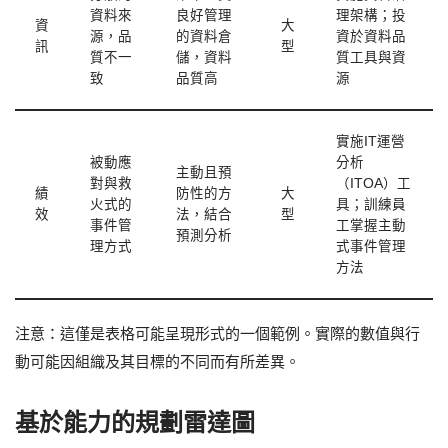
資料來
良好管理
理架構；投
資
大
源，品
的資料倉
資於資料品
訊
型
質不一
儲，資料
質工具與資
致
品質高
源
實施IT運營
被動應
分析
主動且預
對與救
（ITOA）工
績
防性的方
大
火式的
具；訓練員
效
法，結合
型
事件管
工掌握主動
預測分析
理方式
式事件管理
方法
注意：這僅是表格可能呈現形式的一個範例。實際的數值與行
動可能因組織及其目標的不同而有所差異。
基於能力的規劃雷達圖