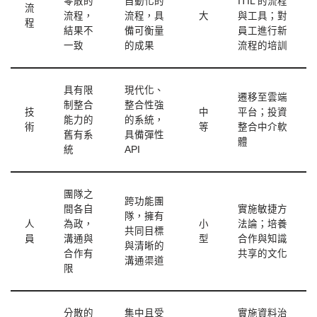
零散的
自動化的
ITIL 的流程
流
流程，
流程，具
大
與工具；對
程
結果不
備可衡量
員工進行新
一致
的成果
流程的培訓
具有限
現代化、
遷移至雲端
制整合
整合性強
技
中
平台；投資
能力的
的系統，
術
等
整合中介軟
舊有系
具備彈性
體
統
API
團隊之
跨功能團
間各自
實施敏捷方
隊，擁有
人
為政，
小
法論；培養
共同目標
員
溝通與
型
合作與知識
與清晰的
合作有
共享的文化
溝通渠道
限
分散的
集中且受
實施資料治