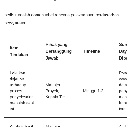
berikut adalah contoh tabel rencana pelaksanaan berdasarkan
persyaratan:
Pihak yang
Sum
Item
Bertanggung
Timeline
Day
Tindakan
Jawab
Dip
Lakukan
Pan
tinjauan
waw
terhadap
Manajer
data
proses
Proyek,
Minggu 1-2
peny
penyelesaian
Kepala Tim
mas
masalah saat
ben
ini
indu
Analisis hasil
Manajer
Alat