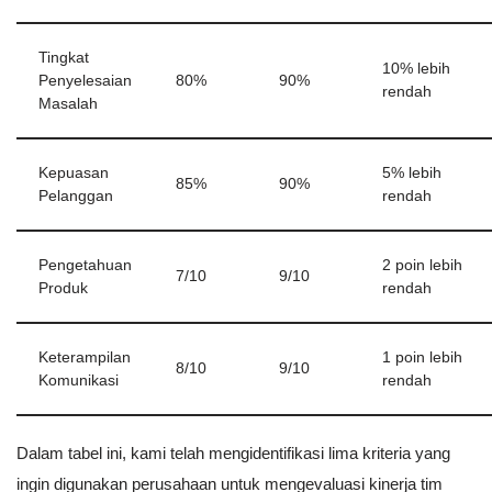
Tingkat
10% lebih
Penyelesaian
80%
90%
rendah
Masalah
Kepuasan
5% lebih
85%
90%
Pelanggan
rendah
Pengetahuan
2 poin lebih
7/10
9/10
Produk
rendah
Keterampilan
1 poin lebih
8/10
9/10
Komunikasi
rendah
Dalam tabel ini, kami telah mengidentifikasi lima kriteria yang
ingin digunakan perusahaan untuk mengevaluasi kinerja tim