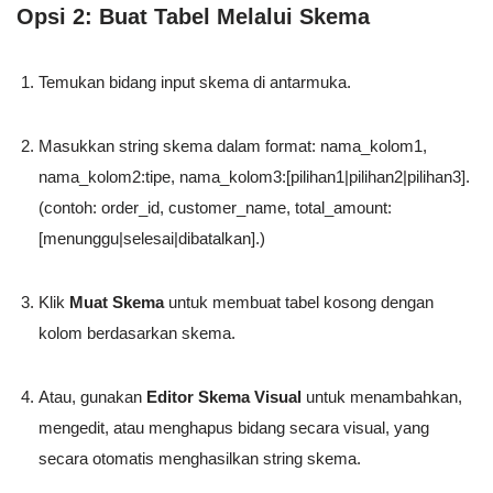
Opsi 2: Buat Tabel Melalui Skema
Temukan bidang input skema di antarmuka.
Masukkan string skema dalam format:
nama_kolom1,
nama_kolom2:tipe, nama_kolom3:[pilihan1|pilihan2|pilihan3]
.
(contoh: order_id, customer_name, total_amount:
[menunggu|selesai|dibatalkan].)
Klik
Muat Skema
untuk membuat tabel kosong dengan
kolom berdasarkan skema.
Atau, gunakan
Editor Skema Visual
untuk menambahkan,
mengedit, atau menghapus bidang secara visual, yang
secara otomatis menghasilkan string skema.