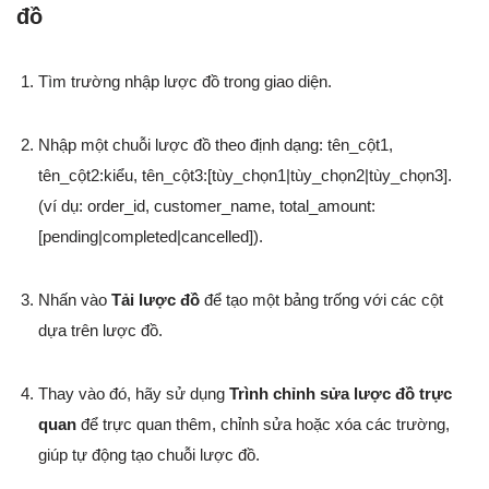
đồ
Tìm trường nhập lược đồ trong giao diện.
Nhập một chuỗi lược đồ theo định dạng:
tên_cột1,
tên_cột2:kiểu, tên_cột3:[tùy_chọn1|tùy_chọn2|tùy_chọn3]
.
(ví dụ: order_id, customer_name, total_amount:
[pending|completed|cancelled]).
Nhấn vào
Tải lược đồ
để tạo một bảng trống với các cột
dựa trên lược đồ.
Thay vào đó, hãy sử dụng
Trình chỉnh sửa lược đồ trực
quan
để trực quan thêm, chỉnh sửa hoặc xóa các trường,
giúp tự động tạo chuỗi lược đồ.