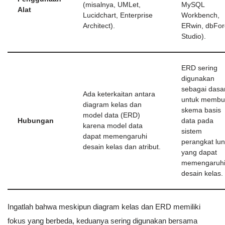
(misalnya, UMLet,
MySQL
Alat
Lucidchart, Enterprise
Workbench,
Architect).
ERwin, dbFo
Studio).
ERD sering
digunakan
sebagai dasa
Ada keterkaitan antara
untuk membu
diagram kelas dan
skema basis
model data (ERD)
Hubungan
data pada
karena model data
sistem
dapat memengaruhi
perangkat lun
desain kelas dan atribut.
yang dapat
memengaruh
desain kelas.
Ingatlah bahwa meskipun diagram kelas dan ERD memiliki
fokus yang berbeda, keduanya sering digunakan bersama