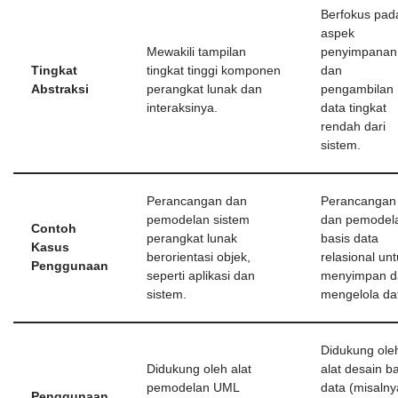
Berfokus pad
aspek
Mewakili tampilan
penyimpanan
Tingkat
tingkat tinggi komponen
dan
Abstraksi
perangkat lunak dan
pengambilan
interaksinya.
data tingkat
rendah dari
sistem.
Perancangan dan
Perancangan
pemodelan sistem
dan pemodel
Contoh
perangkat lunak
basis data
Kasus
berorientasi objek,
relasional un
Penggunaan
seperti aplikasi dan
menyimpan d
sistem.
mengelola da
Didukung ole
Didukung oleh alat
alat desain b
pemodelan UML
data (misalny
Penggunaan