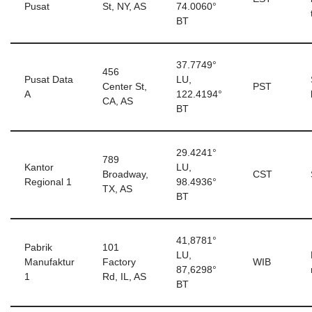
Pusat
St, NY, AS
74.0060°
BT
37.7749°
456
Pusat Data
LU,
Center St,
PST
A
122.4194°
CA, AS
BT
29.4241°
789
Kantor
LU,
Broadway,
CST
Regional 1
98.4936°
TX, AS
BT
41,8781°
Pabrik
101
LU,
Manufaktur
Factory
WIB
87,6298°
1
Rd, IL, AS
BT