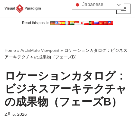
Japanese
コ
ン
Read this post in:
テ
ン
ツ
Home
»
ArchiMate Viewpoint
»
ロケーションカタログ：ビジネス
へ
アーキテクチャの成果物（フェーズB）
ス
キ
ロケーションカタログ：
ッ
プ
ビジネスアーキテクチャ
の成果物（フェーズB）
2月 5, 2026