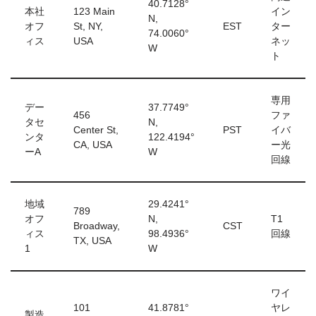
40.7128°
本社
123 Main
イン
N,
オフ
St, NY,
EST
ター
74.0060°
ィス
USA
ネッ
W
ト
専用
デー
37.7749°
456
ファ
タセ
N,
Center St,
PST
イバ
ンタ
122.4194°
CA, USA
ー光
ーA
W
回線
地域
29.4241°
789
オフ
N,
T1
Broadway,
CST
ィス
98.4936°
回線
TX, USA
1
W
ワイ
101
41.8781°
ヤレ
製造