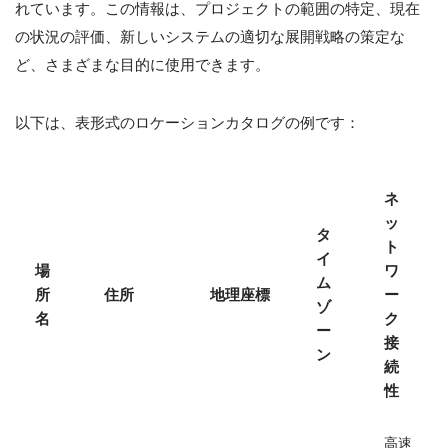
れています。この情報は、プロジェクトの範囲の特定、現在
の状況の評価、新しいシステムの適切な展開戦略の策定な
ど、さまざまな目的に使用できます。
以下は、表形式のロケーションカタログの例です：
ネ
ッ
タ
ト
イ
場
ワ
ム
所
住所
地理座標
ー
ゾ
名
ク
ー
接
ン
続
性
高速