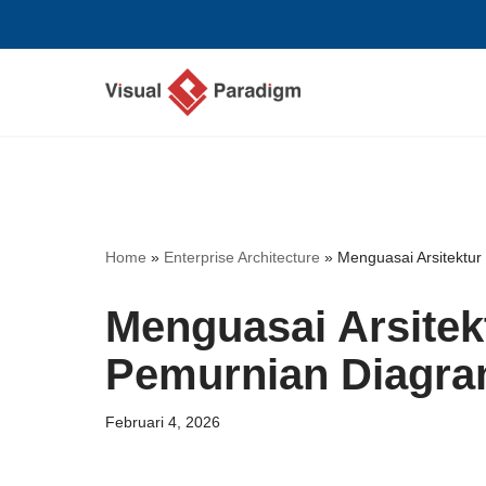
Lompat
ke
konten
Home
»
Enterprise Architecture
»
Menguasai Arsitektu
Menguasai Arsitek
Pemurnian Diagra
Februari 4, 2026