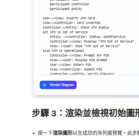
步驟 3：渲染並檢視初始圖
按一下
渲染圖形
以生成您的序列圖預覽。此步