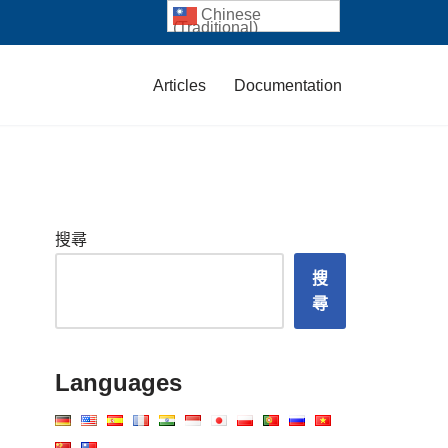
Chinese
(Traditional)
Articles
Documentation
搜尋
搜
尋
Languages