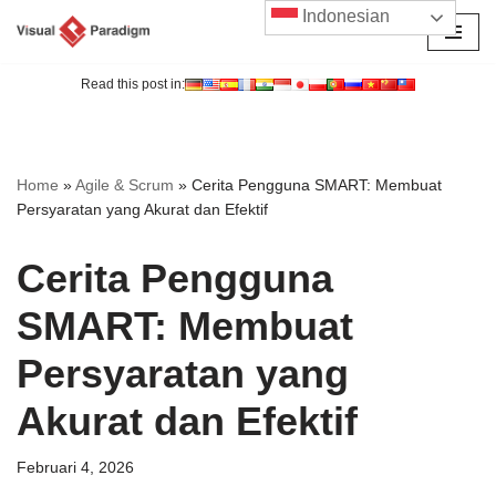
Indonesian
Lompat
ke
Read this post in:
konten
Home
»
Agile & Scrum
»
Cerita Pengguna SMART: Membuat
Persyaratan yang Akurat dan Efektif
Cerita Pengguna
SMART: Membuat
Persyaratan yang
Akurat dan Efektif
Februari 4, 2026