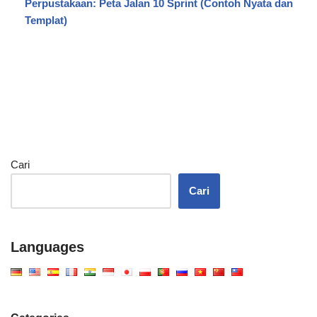
Perpustakaan: Peta Jalan 10 Sprint (Contoh Nyata dan
Templat)
Cari
Cari
Languages