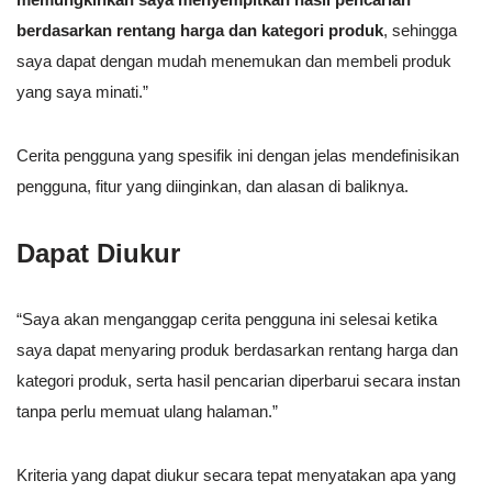
berdasarkan rentang harga dan kategori produk
, sehingga
saya dapat dengan mudah menemukan dan membeli produk
yang saya minati.”
Cerita pengguna yang spesifik ini dengan jelas mendefinisikan
pengguna, fitur yang diinginkan, dan alasan di baliknya.
Dapat Diukur
“Saya akan menganggap cerita pengguna ini selesai ketika
saya dapat menyaring produk berdasarkan rentang harga dan
kategori produk, serta hasil pencarian diperbarui secara instan
tanpa perlu memuat ulang halaman.”
Kriteria yang dapat diukur secara tepat menyatakan apa yang