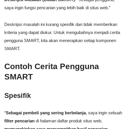
saya ingin fungsi pencarian yang lebih baik di situs web.”
Deskripsi masalah ini kurang spesifik dan tidak memberikan
kriteria yang dapat diukur. Untuk mengubahnya menjadi cerita
pengguna SMART, kita akan menerapkan setiap komponen
SMART.
Contoh Cerita Pengguna
SMART
Spesifik
“
Sebagai pembeli yang sering berbelanja
, saya ingin sebuah
filter pencarian
di halaman daftar produk situs web,
memungkinkan saya menyempitkan hasil pencarian