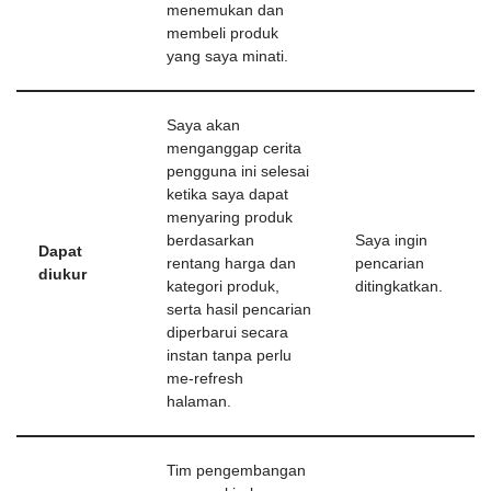
menemukan dan
membeli produk
yang saya minati.
Saya akan
menganggap cerita
pengguna ini selesai
ketika saya dapat
menyaring produk
berdasarkan
Saya ingin
Dapat
rentang harga dan
pencarian
diukur
kategori produk,
ditingkatkan.
serta hasil pencarian
diperbarui secara
instan tanpa perlu
me-refresh
halaman.
Tim pengembangan