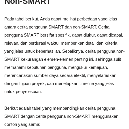
Non-SMART
Pada tabel berikut, Anda dapat melihat perbedaan yang jelas
antara cerita pengguna SMART dan non-SMART. Cerita
pengguna SMART bersifat spesifik, dapat diukur, dapat dicapai,
relevan, dan berdurasi waktu, memberikan detail dan kriteria
yang jelas untuk keberhasilan. Sebaliknya, cerita pengguna non-
SMART kekurangan elemen-elemen penting ini, sehingga sulit
memahami kebutuhan pengguna, mengukur kemajuan,
merencanakan sumber daya secara efektif, menyelaraskan
dengan tujuan proyek, dan menetapkan timeline yang jelas
untuk penyelesaian.
Berikut adalah tabel yang membandingkan cerita pengguna
SMART dengan cerita pengguna non-SMART menggunakan
contoh yang sama: