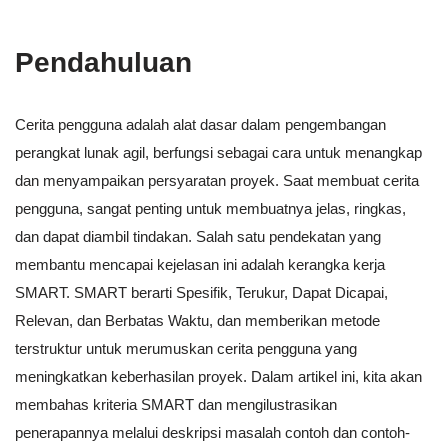
Pendahuluan
Cerita pengguna adalah alat dasar dalam pengembangan
perangkat lunak agil, berfungsi sebagai cara untuk menangkap
dan menyampaikan persyaratan proyek. Saat membuat cerita
pengguna, sangat penting untuk membuatnya jelas, ringkas,
dan dapat diambil tindakan. Salah satu pendekatan yang
membantu mencapai kejelasan ini adalah kerangka kerja
SMART. SMART berarti Spesifik, Terukur, Dapat Dicapai,
Relevan, dan Berbatas Waktu, dan memberikan metode
terstruktur untuk merumuskan cerita pengguna yang
meningkatkan keberhasilan proyek. Dalam artikel ini, kita akan
membahas kriteria SMART dan mengilustrasikan
penerapannya melalui deskripsi masalah contoh dan contoh-