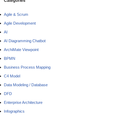
Categories
Agile & Scrum
Agile Development
AI
AI Diagramming Chatbot
ArchiMate Viewpoint
BPMN
Business Process Mapping
C4 Model
Data Modeling / Database
DFD
Enterprise Architecture
Infographics