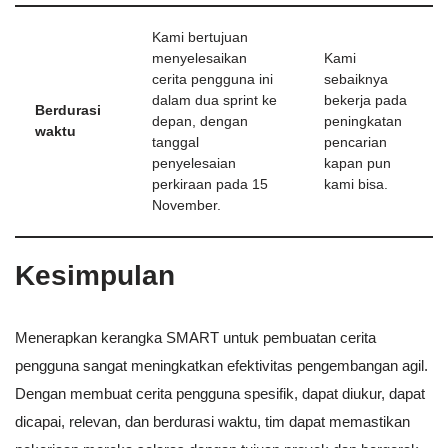
Kami bertujuan
menyelesaikan
Kami
cerita pengguna ini
sebaiknya
dalam dua sprint ke
bekerja pada
Berdurasi
depan, dengan
peningkatan
waktu
tanggal
pencarian
penyelesaian
kapan pun
perkiraan pada 15
kami bisa.
November.
Kesimpulan
Menerapkan kerangka SMART untuk pembuatan cerita
pengguna sangat meningkatkan efektivitas pengembangan agil.
Dengan membuat cerita pengguna spesifik, dapat diukur, dapat
dicapai, relevan, dan berdurasi waktu, tim dapat memastikan