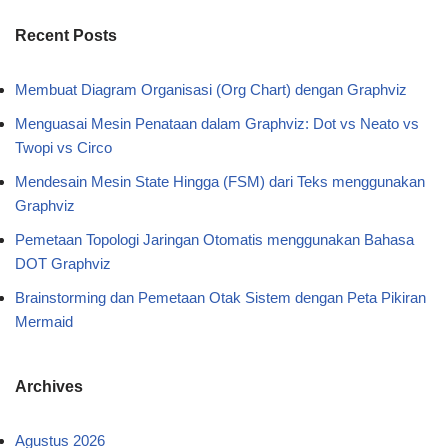
Recent Posts
Membuat Diagram Organisasi (Org Chart) dengan Graphviz
Menguasai Mesin Penataan dalam Graphviz: Dot vs Neato vs
Twopi vs Circo
Mendesain Mesin State Hingga (FSM) dari Teks menggunakan
Graphviz
Pemetaan Topologi Jaringan Otomatis menggunakan Bahasa
DOT Graphviz
Brainstorming dan Pemetaan Otak Sistem dengan Peta Pikiran
Mermaid
Archives
Agustus 2026