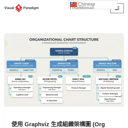
Chinese
(Traditional)
Skip
to
content
使用 Graphviz 生成組織架構圖 (Org