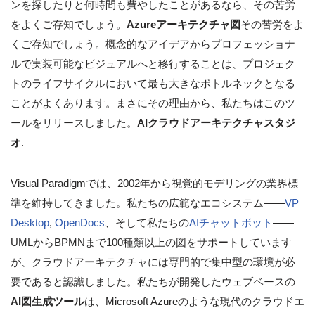
ンを探したりと何時間も費やしたことがあるなら、その苦労
をよくご存知でしょう。
Azureアーキテクチャ図
その苦労をよ
くご存知でしょう。概念的なアイデアからプロフェッショナ
ルで実装可能なビジュアルへと移行することは、プロジェク
トのライフサイクルにおいて最も大きなボトルネックとなる
ことがよくあります。まさにその理由から、私たちはこのツ
ールをリリースしました。
AIクラウドアーキテクチャスタジ
オ
.
Visual Paradigmでは、2002年から視覚的モデリングの業界標
準を維持してきました。私たちの広範なエコシステム——
VP
Desktop
,
OpenDocs
、そして私たちの
AIチャットボット
——
UMLからBPMNまで100種類以上の図をサポートしています
が、クラウドアーキテクチャには専門的で集中型の環境が必
要であると認識しました。私たちが開発したウェブベースの
AI図生成ツール
は、Microsoft Azureのような現代のクラウドエ