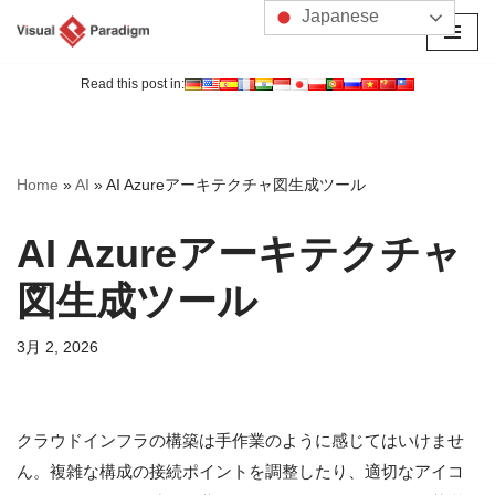
Japanese
コ
ン
Read this post in:
テ
ン
ツ
Home
»
AI
»
AI Azureアーキテクチャ図生成ツール
へ
ス
AI Azureアーキテクチャ
キ
ッ
図生成ツール
プ
3月 2, 2026
クラウドインフラの構築は手作業のように感じてはいけませ
ん。複雑な構成の接続ポイントを調整したり、適切なアイコ