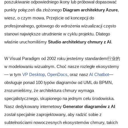
poszukiwanie odpowiedniego ikony lub próbował dopasować
punkty połączeń dla złożonego
Diagram architektury Azure
,
wiesz, o czym mowa. Przejście od koncepcji do
profesjonalnego, gotowego do wdrożenia wizualizacji często
stanowi największe utrudnienie w cyklu projektu. Dlatego
właśnie uruchomiliśmy
Studio architektury chmury z AI
.
W Visual Paradigm od 2002 roku jesteśmy standardem行业的
w modelowaniu wizualnym. Choć nasze rozległe ekosystemy
— w tym
VP Desktop
,
OpenDocs
, oraz nasz
AI Chatbot
—
obsługuje ponad 100 typów diagramów od UML do BPMN,
zrozumieliśmy, że architektura chmury wymaga
specjalistycznego, skupionego na jednym celu środowiska.
Nasz dedykowany internetowy
Generator diagramów z AI
został specjalnie zaprojektowany, aby radzić sobie z
subtelnościami nowoczesnych ekosystemów chmury, takich