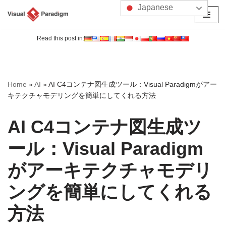
Japanese
コ
ン
Read this post in:
テ
ン
ツ
Home
»
AI
»
AI C4コンテナ図生成ツール：Visual Paradigmがアー
へ
キテクチャモデリングを簡単にしてくれる方法
ス
キ
AI C4コンテナ図生成ツ
ッ
プ
ール：Visual Paradigm
がアーキテクチャモデリ
ングを簡単にしてくれる
方法