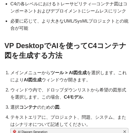
C4の各レベルにおけるトレーサビリティ—コンテナ図はコ
ンポーネントおよびデプロイメントにシームレスにリンク
必要に応じて、より大きなUML/SysMLプロジェクトとの統
合が可能
VP DesktopでAIを使ってC4コンテナ
図を生成する方法
メインメニューから
ツール > AI図生成
を選択します。これ
により
AI図生成
ウィンドウが開きます。
ウィンドウ内で、ドロップダウンリストから希望の図形式
を選択します。この場合、
C4モデル
.
選択
コンテナ
のための
図
.
テキストエリアに、プロジェクト、問題、システム、また
はシナリオについて記述してください。