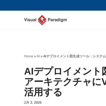
コ
ン
テ
ン
ツ
へ
ス
Home
»
AI
»
AIデプロイメント図生成ツール：システムアー
キ
ッ
AIデプロイメン
プ
アーキテクチャにVis
活用する
2月 3, 2026