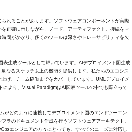
じられることがあります。ソフトウェアコンポーネントが実際
かを正確に示しながら、ノード、アーティファクト、接続をマ
は時間がかかり、多くのツールは深さやトレーサビリティを欠
ラスのAI図表生成ツールとして輝いています。AIデプロイメント図生成
、単なるスケッチ以上の機能を提供します。私たちのエコシス
仕上げ、チーム協働までをカバーしています。UMLデプロイメ
り、Visual ParadigmはAI図表ツールの中でも際立って
ームがどのように連携してデプロイメント図のエンドツーエン
ンフラのドキュメント作成を行うソフトウェアアーキテクト、
vOpsエンジニアの方々にとっても、すべてのニーズに対応し