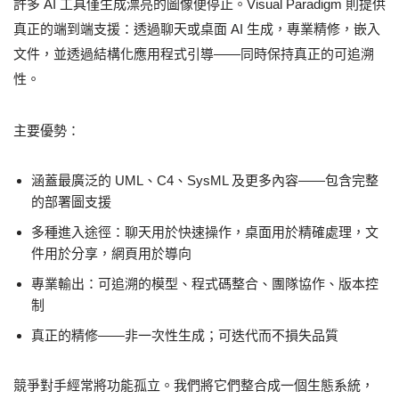
許多 AI 工具僅生成漂亮的圖像便停止。Visual Paradigm 則提供
真正的端到端支援：透過聊天或桌面 AI 生成，專業精修，嵌入
文件，並透過結構化應用程式引導——同時保持真正的可追溯
性。
主要優勢：
涵蓋最廣泛的 UML、C4、SysML 及更多內容——包含完整
的部署圖支援
多種進入途徑：聊天用於快速操作，桌面用於精確處理，文
件用於分享，網頁用於導向
專業輸出：可追溯的模型、程式碼整合、團隊協作、版本控
制
真正的精修——非一次性生成；可迭代而不損失品質
競爭對手經常將功能孤立。我們將它們整合成一個生態系統，