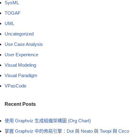
SysML
TOGAF
UML
Uncategorized
Use Case Analysis
User Experience
Visual Modeling
Visual Paradigm
VPasCode
Recent Posts
使用 Graphviz 生成組織架構圖 (Org Chart)
掌握 Graphviz 中的佈局引擎：Dot 與 Neato 與 Twopi 與 Circo