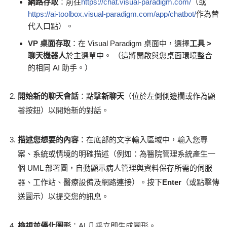
網路存取
：前往
https://chat.visual-paradigm.com/
（或
https://ai-toolbox.visual-paradigm.com/app/chatbot/
作為替
代入口點）。
VP 桌面存取
：在 Visual Paradigm 桌面中，選擇
工具 >
聊天機器人
於主選單中。 （這將開啟與您桌面環境整合
的相同 AI 助手。）
開始新的聊天會話
：點擊
新聊天
（位於左側側邊欄或作為顯
著按鈕）以開始新的對話。
描述您想要的內容
：在底部的文字輸入區域中，輸入您專
案、系統或情境的明確描述（例如：為醫院管理系統產生一
個 UML 部署圖，自動顯示病人管理與資料保存所需的伺服
器、工作站、醫療設備及網路連接）。按下
Enter
（或點擊傳
送圖示）以提交您的訊息。
檢視並優化圖形
：AI 几乎立即生成圖形。