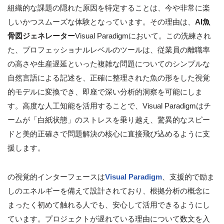
組織的な課題の隠れた原因を特定することは、今や非常に楽
しいかつスムーズな体験となっています。その理由は、
AI魚
骨図ジェネレーター
Visual Paradigmにおいて。この洗練され
た、プロフェッショナルレベルのツールは、従業員の離職率
の高さや生産遅延といった複雑な問題についてのシンプルな
自然言語による記述を、正確に整理された魚の形をした視覚
的モデルに変換でき、即座で深い分析的洞察を可能にしま
す。高度な人工知能を活用することで、Visual Paradigmはチ
ームが「白紙状態」のストレスを乗り越え、驚異的なスピー
ドと美的正確さで問題解決の核心に直接飛び込めるように支
援します。
の視覚的インターフェースは
Visual Paradigm
、支援的で励ま
しのエネルギーを備えて設計されており、根拠分析の概念に
まったく初めて触れる人でも、安心して活用できるようにし
ています。プロジェクトが遅れている理由について数文を入