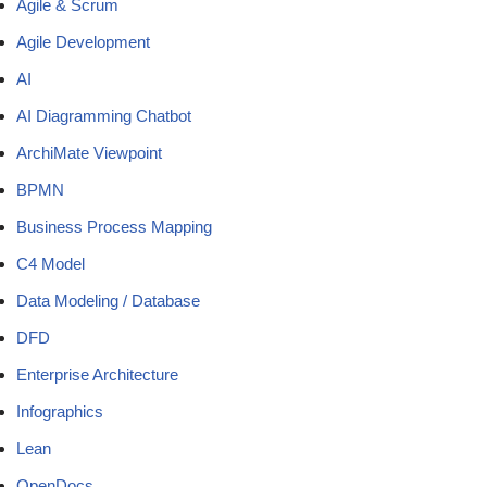
Agile & Scrum
Agile Development
AI
AI Diagramming Chatbot
ArchiMate Viewpoint
BPMN
Business Process Mapping
C4 Model
Data Modeling / Database
DFD
Enterprise Architecture
Infographics
Lean
OpenDocs