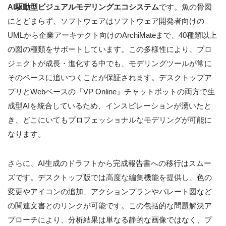
AI駆動型ビジュアルモデリングエコシステム
です。魚の骨図
にとどまらず、ソフトウェアはソフトウェア開発者向けの
UMLから企業アーキテクト向けのArchiMateまで、40種類以上
の図の種類をサポートしています。この多様性により、プロ
ジェクトが成長・進化する中でも、モデリングツールが常に
そのペースに追いつくことが保証されます。デスクトップア
プリとWebベースの『VP Online』チャットボットの両方で生
成型AIを統合しているため、インスピレーションが湧いたと
き、どこにいてもプロフェッショナルなモデリングが可能に
なります。
さらに、AI生成のドラフトから完成報告書への移行はスムー
ズです。デスクトップ版では高度な編集機能を提供し、色の
変更やアイコンの追加、アクションプランやパレート図など
の関連文書とのリンクが可能です。この包括的な問題解決ア
プローチにより、分析結果は単なる静的な画像ではなく、プ