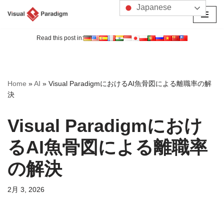
Japanese
コ
ン
Read this post in:
テ
ン
ツ
Home
»
AI
»
Visual ParadigmにおけるAI魚骨図による離職率の解
へ
決
ス
キ
Visual Paradigmにおけ
ッ
プ
るAI魚骨図による離職率
の解決
2月 3, 2026