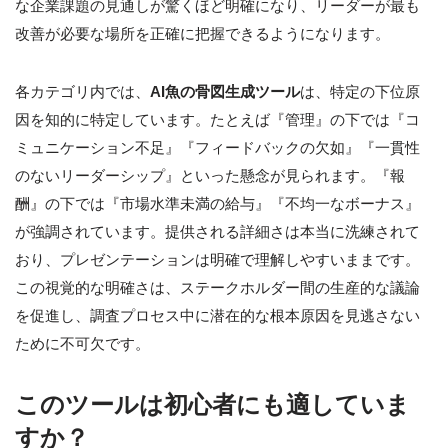
な企業課題の見通しが驚くほど明確になり、リーダーが最も
改善が必要な場所を正確に把握できるようになります。
各カテゴリ内では、
AI魚の骨図生成ツール
は、特定の下位原
因を知的に特定しています。たとえば『管理』の下では『コ
ミュニケーション不足』『フィードバックの欠如』『一貫性
のないリーダーシップ』といった懸念が見られます。『報
酬』の下では『市場水準未満の給与』『不均一なボーナス』
が強調されています。提供される詳細さは本当に洗練されて
おり、プレゼンテーションは明確で理解しやすいままです。
この視覚的な明確さは、ステークホルダー間の生産的な議論
を促進し、調査プロセス中に潜在的な根本原因を見逃さない
ために不可欠です。
このツールは初心者にも適していま
すか？