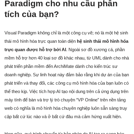
Paradigm cho nhu cầu phân
tích của bạn?
Visual Paradigm không chỉ là một công cụ vẽ; nó là một hệ sinh
thái mô hình hóa trực quan toàn diện
hệ sinh thái mô hình hóa
trực quan được hỗ trợ bởi AI
. Ngoài sơ đồ xương cá, phần
mềm hỗ trợ hơn 40 loại sơ đồ khác nhau, từ UML dành cho nhà
phát triển phần mềm đến ArchiMate dành cho kiến trúc sư
doanh nghiệp. Sự linh hoạt này đảm bảo rằng khi dự án của bạn
phát triển và thay đổi, các công cụ mô hình hóa của bạn luôn có
thể theo kịp. Việc tích hợp AI tạo nội dung trên cả ứng dụng trên
máy tính để bàn và trợ lý trò chuyện “VP Online” trên nền tảng
web có nghĩa là mô hình hóa chuyên nghiệp luôn sẵn sàng truy
cập bất cứ lúc nào và ở bất cứ đâu mà cảm hứng xuất hiện.
Hơn nữa, quá trình chuyển từ bản nháp do AI tạo ra sang báo