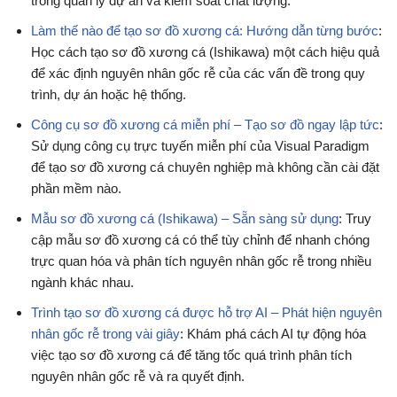
trong quản lý dự án và kiểm soát chất lượng.
Làm thế nào để tạo sơ đồ xương cá: Hướng dẫn từng bước
:
Học cách tạo sơ đồ xương cá (Ishikawa) một cách hiệu quả
để xác định nguyên nhân gốc rễ của các vấn đề trong quy
trình, dự án hoặc hệ thống.
Công cụ sơ đồ xương cá miễn phí – Tạo sơ đồ ngay lập tức
:
Sử dụng công cụ trực tuyến miễn phí của Visual Paradigm
để tạo sơ đồ xương cá chuyên nghiệp mà không cần cài đặt
phần mềm nào.
Mẫu sơ đồ xương cá (Ishikawa) – Sẵn sàng sử dụng
: Truy
cập mẫu sơ đồ xương cá có thể tùy chỉnh để nhanh chóng
trực quan hóa và phân tích nguyên nhân gốc rễ trong nhiều
ngành khác nhau.
Trình tạo sơ đồ xương cá được hỗ trợ AI – Phát hiện nguyên
nhân gốc rễ trong vài giây
: Khám phá cách AI tự động hóa
việc tạo sơ đồ xương cá để tăng tốc quá trình phân tích
nguyên nhân gốc rễ và ra quyết định.