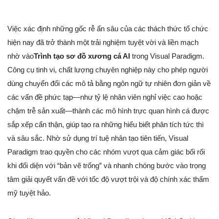
Việc xác định những gốc rễ ẩn sâu của các thách thức tổ chức
hiện nay đã trở thành một trải nghiệm tuyệt vời và liền mạch
nhờ vào
Trình tạo sơ đồ xương cá AI
trong Visual Paradigm.
Công cụ tinh vi, chất lượng chuyên nghiệp này cho phép người
dùng chuyển đổi các mô tả bằng ngôn ngữ tự nhiên đơn giản về
các vấn đề phức tạp—như tỷ lệ nhân viên nghỉ việc cao hoặc
chậm trễ sản xuất—thành các mô hình trực quan hình cá được
sắp xếp cẩn thận, giúp tạo ra những hiểu biết phân tích tức thì
và sâu sắc. Nhờ sử dụng trí tuệ nhân tạo tiên tiến, Visual
Paradigm trao quyền cho các nhóm vượt qua cảm giác bối rối
khi đối diện với “bản vẽ trống” và nhanh chóng bước vào trọng
tâm giải quyết vấn đề với tốc độ vượt trội và độ chính xác thẩm
mỹ tuyệt hảo.