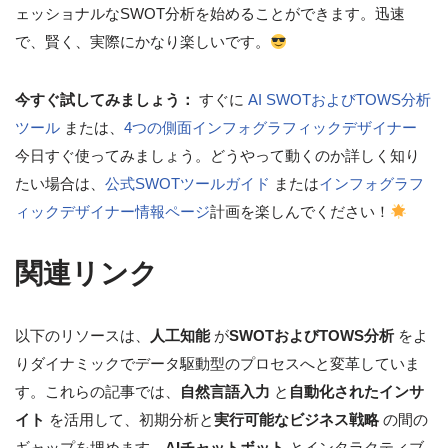
ェッショナルなSWOT分析を始めることができます。迅速
で、賢く、実際にかなり楽しいです。
今すぐ試してみましょう：
すぐに
AI SWOTおよびTOWS分析
ツール
または、
4つの側面インフォグラフィックデザイナー
今日すぐ使ってみましょう。どうやって動くのか詳しく知り
たい場合は、
公式SWOTツールガイド
または
インフォグラフ
ィックデザイナー情報ページ
計画を楽しんでください！
関連リンク
以下のリソースは、
人工知能
が
SWOTおよびTOWS分析
をよ
りダイナミックでデータ駆動型のプロセスへと変革していま
す。これらの記事では、
自然言語入力
と
自動化されたインサ
イト
を活用して、初期分析と
実行可能なビジネス戦略
の間の
ギャップを埋めます。
AIチャットボット
とインタラクティブ