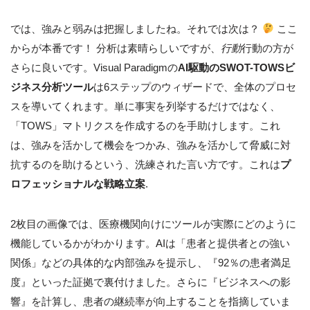
では、強みと弱みは把握しましたね。それでは次は？
ここ
からが本番です！ 分析は素晴らしいですが、
行動
行動の方が
さらに良いです。Visual Paradigmの
AI駆動のSWOT-TOWSビ
ジネス分析ツール
は6ステップのウィザードで、全体のプロセ
スを導いてくれます。単に事実を列挙するだけではなく、
「TOWS」マトリクスを作成するのを手助けします。これ
は、強みを活かして機会をつかみ、強みを活かして脅威に対
抗するのを助けるという、洗練された言い方です。これは
プ
ロフェッショナルな戦略立案
.
2枚目の画像では、医療機関向けにツールが実際にどのように
機能しているかがわかります。AIは「患者と提供者との強い
関係」などの具体的な内部強みを提示し、『92％の患者満足
度』といった証拠で裏付けました。さらに『ビジネスへの影
響』を計算し、患者の継続率が向上することを指摘していま