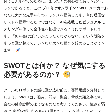
見える人すべてのために。まったくの初心者であろうとベテ
ランであろうと、この
プロ向けオンライン SWOT メーカー
あ
なたに大きな先手を打つチャンスを提供します。単に退屈な
リストを提示するだけではなく、
AIを搭載したビジュアルモ
デリング
を使って全体像を把握できるようにサポートしま
す。『何を書けばいいかまったくわからない』という段階を
すっと飛び越えて、いきなり大きな動きを始めることができ
ます！
SWOTとは何か？ なぜ気にする
必要があるのか？
クールなロボットの話に飛び込む前に、専門用語を分解しま
しょう。
SWOT
は、強み、弱み、機会、脅威の頭文字です。
会社の健康診断のようなものだと考えてください。強みと弱
みは
企業内部
にあるもの（優れたチームを持っていること