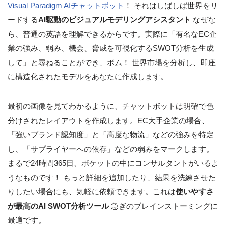
Visual Paradigm AIチャットボット
！ それはしばしば世界をリ
ードする
AI駆動のビジュアルモデリングアシスタント
なぜな
ら、普通の英語を理解できるからです。実際に「有名なEC企
業の強み、弱み、機会、脅威を可視化するSWOT分析を生成
して」と尋ねることができ、ボム！ 世界市場を分析し、即座
に構造化されたモデルをあなたに作成します。
最初の画像を見てわかるように、チャットボットは明確で色
分けされたレイアウトを作成します。EC大手企業の場合、
「強いブランド認知度」と「高度な物流」などの強みを特定
し、「サプライヤーへの依存」などの弱みをマークします。
まるで24時間365日、ポケットの中にコンサルタントがいるよ
うなものです！ もっと詳細を追加したり、結果を洗練させた
りしたい場合にも、気軽に依頼できます。これは
使いやすさ
が最高のAI SWOT分析ツール
急ぎのブレインストーミングに
最適です。