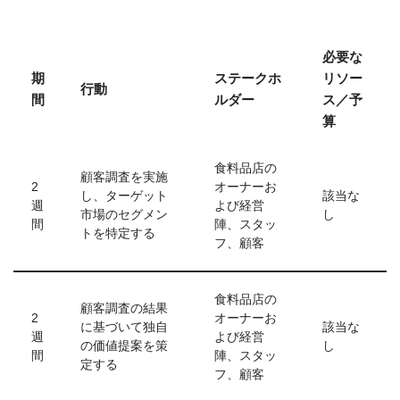
必要な
期
ステークホ
リソー
行動
間
ルダー
ス／予
算
食料品店の
顧客調査を実施
2
オーナーお
し、ターゲット
該当な
週
よび経営
市場のセグメン
し
間
陣、スタッ
トを特定する
フ、顧客
食料品店の
顧客調査の結果
2
オーナーお
に基づいて独自
該当な
週
よび経営
の価値提案を策
し
間
陣、スタッ
定する
フ、顧客