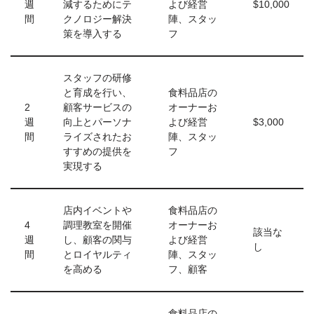
週
減するためにテ
よび経営
$10,000
間
クノロジー解決
陣、スタッ
策を導入する
フ
スタッフの研修
と育成を行い、
食料品店の
2
顧客サービスの
オーナーお
週
向上とパーソナ
よび経営
$3,000
間
ライズされたお
陣、スタッ
すすめの提供を
フ
実現する
店内イベントや
食料品店の
4
調理教室を開催
オーナーお
該当な
週
し、顧客の関与
よび経営
し
間
とロイヤルティ
陣、スタッ
を高める
フ、顧客
食料品店の