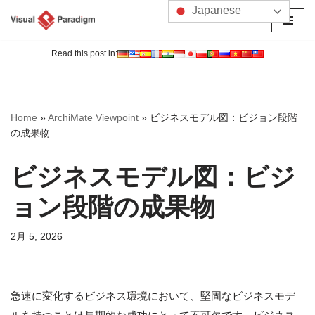
Japanese
コ
ン
Read this post in:
テ
ン
ツ
Home
»
ArchiMate Viewpoint
»
ビジネスモデル図：ビジョン段階
へ
の成果物
ス
キ
ビジネスモデル図：ビジ
ッ
プ
ョン段階の成果物
2月 5, 2026
急速に変化するビジネス環境において、堅固なビジネスモデ