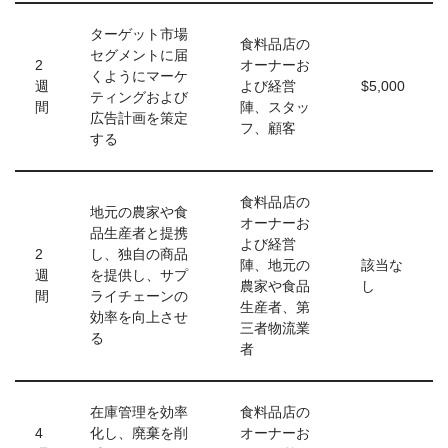
ターゲット市場
食料品店の
セグメントに届
2
オーナーお
くようにマーケ
週
よび経営
$5,000
ティングおよび
間
陣、スタッ
広告計画を策定
フ、顧客
する
食料品店の
地元の農家や食
オーナーお
品生産者と提携
よび経営
2
し、独自の商品
陣、地元の
該当な
週
を提供し、サプ
農家や食品
し
間
ライチェーンの
生産者、第
効率を向上させ
三者物流業
る
者
在庫管理を効率
食料品店の
4
化し、廃棄を削
オーナーお