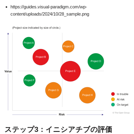
https://guides.visual-paradigm.com/wp-
content/uploads/2024/10/28_sample.png
ステップ3：イニシアチブの評価