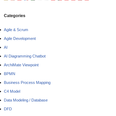
Categories
Agile & Scrum
Agile Development
AI
AI Diagramming Chatbot
ArchiMate Viewpoint
BPMN
Business Process Mapping
C4 Model
Data Modeling / Database
DFD