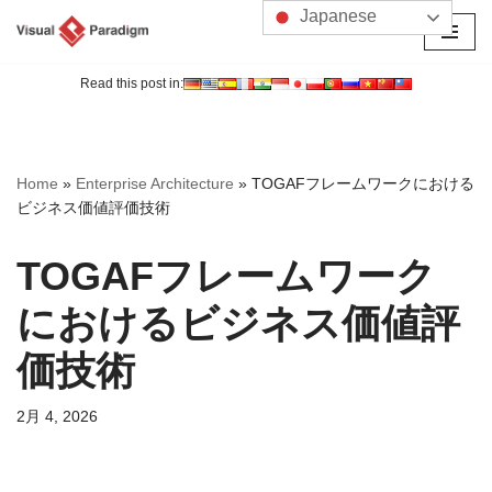
Japanese
コ
ン
Read this post in:
テ
ン
ツ
Home
»
Enterprise Architecture
»
TOGAFフレームワークにおける
へ
ビジネス価値評価技術
ス
キ
TOGAFフレームワーク
ッ
プ
におけるビジネス価値評
価技術
2月 4, 2026