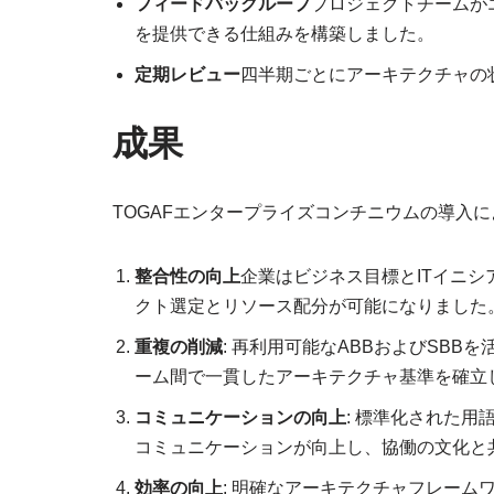
フィードバックループ
プロジェクトチームが
を提供できる仕組みを構築しました。
定期レビュー
四半期ごとにアーキテクチャの
成果
TOGAFエンタープライズコンチニウムの導入により
整合性の向上
企業はビジネス目標とITイニ
クト選定とリソース配分が可能になりました
重複の削減
: 再利用可能なABBおよびSBBを
ーム間で一貫したアーキテクチャ基準を確立
コミュニケーションの向上
: 標準化された
コミュニケーションが向上し、協働の文化と
効率の向上
: 明確なアーキテクチャフレー