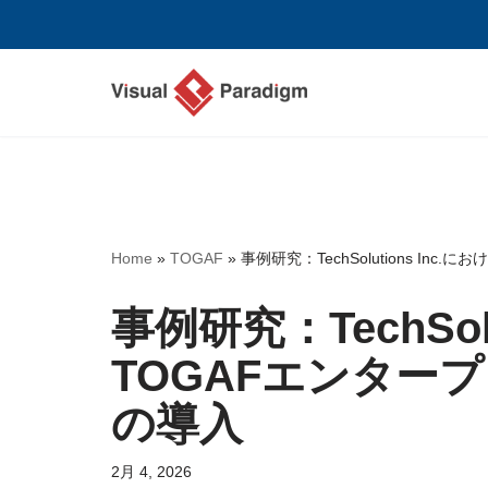
コ
ン
テ
ン
ツ
へ
ス
Home
»
TOGAF
»
事例研究：TechSolutions I
キ
ッ
事例研究：TechSolu
プ
TOGAFエンター
の導入
2月 4, 2026