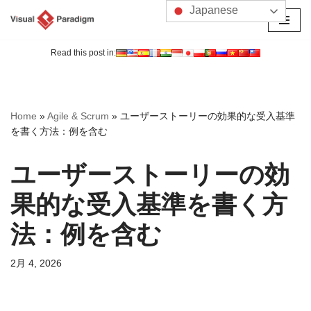
Japanese
コ
ン
Read this post in:
テ
ン
ツ
Home
»
Agile & Scrum
»
ユーザーストーリーの効果的な受入基準
へ
を書く方法：例を含む
ス
キ
ユーザーストーリーの効
ッ
プ
果的な受入基準を書く方
法：例を含む
2月 4, 2026