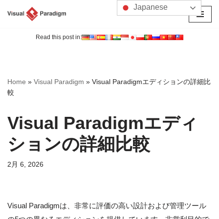
Japanese
コ
ン
Read this post in:
テ
ン
ツ
Home
»
Visual Paradigm
»
Visual Paradigmエディションの詳細比
へ
較
ス
キ
Visual Paradigmエディ
ッ
プ
ションの詳細比較
2月 6, 2026
Visual Paradigmは、非常に評価の高い設計および管理ツール