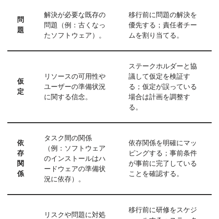
解決が必要な既存の
移行前に問題の解決を
問
問題（例：古くなっ
優先する；責任者チー
題
たソフトウェア）。
ムを割り当てる。
ステークホルダーと協
リソースの可用性や
議して仮定を検証す
仮
ユーザーの準備状況
る；仮定が誤っている
定
に関する信念。
場合は計画を調整す
る。
タスク間の関係
依
依存関係を明確にマッ
（例：ソフトウェア
存
ピングする；事前条件
のインストールはハ
関
が事前に完了している
ードウェアの準備状
係
ことを確認する。
況に依存）。
移行前に研修をスケジ
リスクや問題に対処