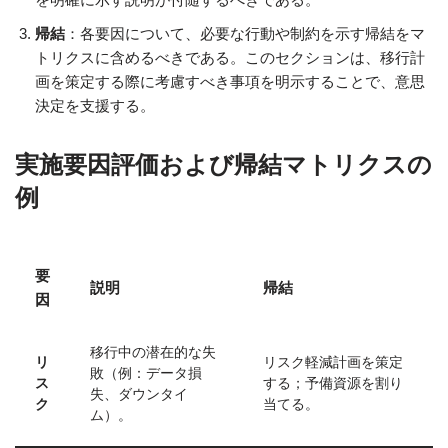
帰結
：各要因について、必要な行動や制約を示す帰結をマ
トリクスに含めるべきである。このセクションは、移行計
画を策定する際に考慮すべき事項を明示することで、意思
決定を支援する。
実施要因評価および帰結マトリクスの
例
要
説明
帰結
因
移行中の潜在的な失
リ
リスク軽減計画を策定
敗（例：データ損
ス
する；予備資源を割り
失、ダウンタイ
ク
当てる。
ム）。