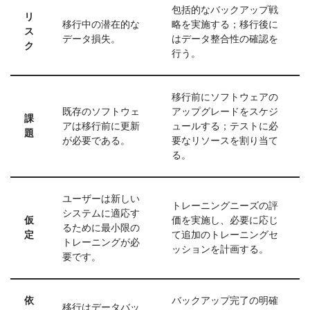
包括的なバックアップ戦
リ
移行中の潜在的な
略を実施する；移行後に
ス
データ損失。
はデータ整合性の確認を
ク
行う。
移行前にソフトウェアの
既存のソフトウェ
アップグレードをスケジ
課
アは移行前に更新
ュールする；テストに必
題
が必要である。
要なリソースを割り当て
る。
ユーザーは新しい
トレーニングニーズの評
システムに適応す
仮
価を実施し、必要に応じ
るために最小限の
定
て追加のトレーニングセ
トレーニングが必
ッションを計画する。
要です。
依
バックアップ完了の明確
移行はデータバッ