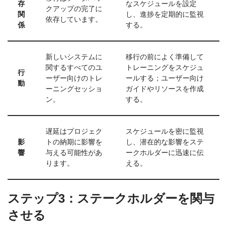
存
なスケジュールを設定
クアップの完了に
関
し、進捗を定期的に監視
依存しています。
係
する。
新しいシステムに
移行の前によく準備して
関するすべてのユ
トレーニングをスケジュ
行
ーザー向けのトレ
ールする；ユーザー向け
動
ーニングセッショ
ガイドやリソースを作成
ン。
する。
遅延はプロジェク
スケジュールを密に監視
影
トの納期に影響を
し、潜在的な影響をステ
響
与える可能性があ
ークホルダーに迅速に伝
ります。
える。
ステップ3：ステークホルダーを関与
させる