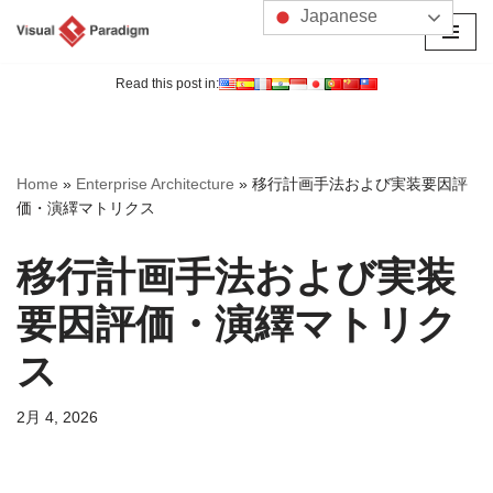
Japanese
コ
ン
Read this post in:
テ
ン
ツ
Home
»
Enterprise Architecture
»
移行計画手法および実装要因評
へ
価・演繹マトリクス
ス
キ
移行計画手法および実装
ッ
プ
要因評価・演繹マトリク
ス
2月 4, 2026