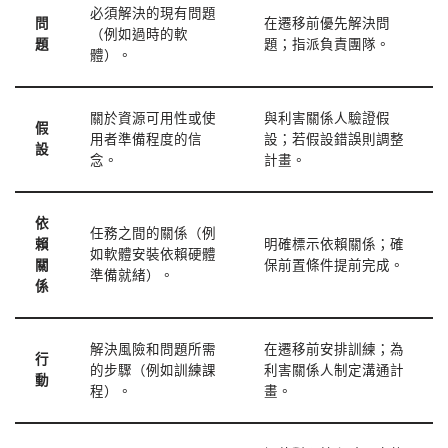
必須解決的現有問題
問
在遷移前優先解決問
（例如過時的軟
題
題；指派負責團隊。
體）。
關於資源可用性或使
與利害關係人驗證假
假
用者準備程度的信
設；若假設錯誤則調整
設
念。
計畫。
依
任務之間的關係（例
賴
明確標示依賴關係；確
如軟體安裝依賴硬體
關
保前置條件提前完成。
準備就緒）。
係
解決風險和問題所需
在遷移前安排訓練；為
行
的步驟（例如訓練課
利害關係人制定溝通計
動
程）。
畫。