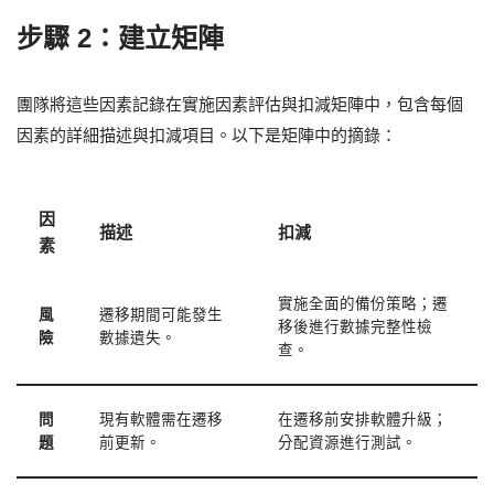
步驟 2：建立矩陣
團隊將這些因素記錄在實施因素評估與扣減矩陣中，包含每個
因素的詳細描述與扣減項目。以下是矩陣中的摘錄：
因
描述
扣減
素
實施全面的備份策略；遷
風
遷移期間可能發生
移後進行數據完整性檢
險
數據遺失。
查。
問
現有軟體需在遷移
在遷移前安排軟體升級；
題
前更新。
分配資源進行測試。