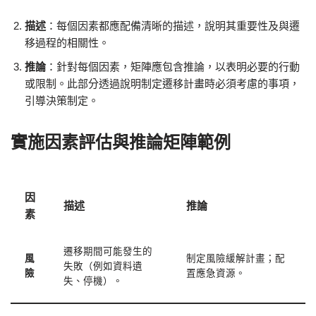
描述
：每個因素都應配備清晰的描述，說明其重要性及與遷
移過程的相關性。
推論
：針對每個因素，矩陣應包含推論，以表明必要的行動
或限制。此部分透過說明制定遷移計畫時必須考慮的事項，
引導決策制定。
實施因素評估與推論矩陣範例
因
描述
推論
素
遷移期間可能發生的
風
制定風險緩解計畫；配
失敗（例如資料遺
險
置應急資源。
失、停機）。