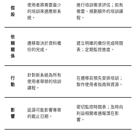
使用者將需要最少
進行培訓需求評估；如有
假
的培訓來適應新系
需要，規劃額外的培訓課
設
統。
程。
依
賴
遷移取決於資料備
建立明確的備份完成時間
關
份的完成。
表；定期監控進度。
係
針對新系統為所有
行
在遷移前預先安排培訓；
使用者舉辦的培訓
動
製作使用者指南與資源。
課程。
密切監控時間表；及時向
影
延誤可能影響專案
利益相關者通報潛在影
響
的截止日期。
響。