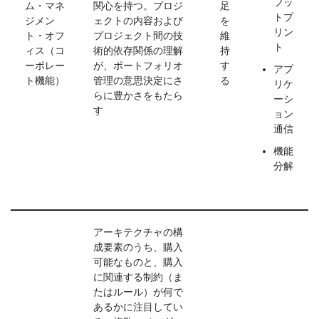
フッ
ム・マネ
関心を持つ。プロジ
足
トプ
ジメン
ェクトの内容および
を
リン
ト・オフ
プロジェクト間の技
維
ト
ィス（コ
術的依存関係の理解
持
ーポレー
が、ポートフォリオ
す
アプ
ト機能）
管理の意思決定にさ
る
リケ
らに豊かさをもたら
ーシ
す
ョン
通信
機能
分解
アーキテクチャの構
成要素のうち、購入
可能なものと、購入
に関連する制約（ま
たはルール）が何で
あるかに注目してい