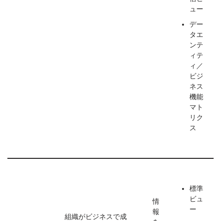
ュー
デー
タエ
ンテ
ィテ
ィ／
ビジ
ネス
機能
マト
リク
ス
標準
ビュ
情
ー
報
組織がビジネスで成