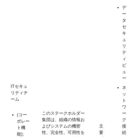
デ
ー
タ
セ
キ
ュ
リ
テ
ィ
ビ
ュ
ー
ITセキュ
ネ
リティチ
ッ
ーム
ト
ワ
このステークホルダー
ー
(コー
集団は、組織の情報お
ク
ポレー
よびシステムの機密
主
接
ト機
性、完全性、可用性を
要
続
能);