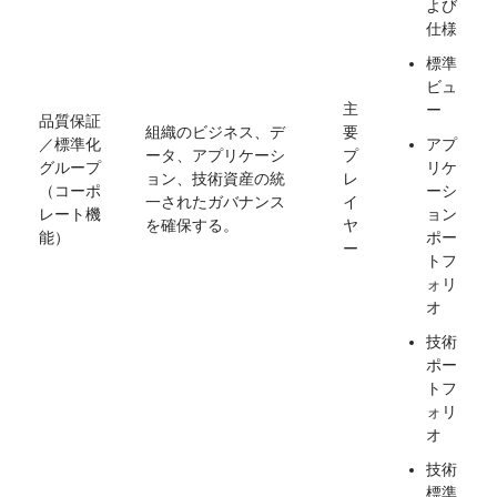
よび
仕様
標準
ビュ
主
ー
品質保証
組織のビジネス、デ
要
／標準化
アプ
ータ、アプリケーシ
プ
グループ
リケ
ョン、技術資産の統
レ
（コーポ
ーシ
一されたガバナンス
イ
レート機
ョン
を確保する。
ヤ
能）
ポー
ー
トフ
ォリ
オ
技術
ポー
トフ
ォリ
オ
技術
標準