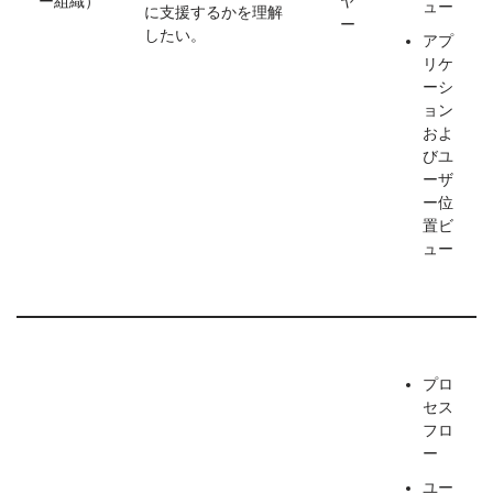
ー組織）
ヤ
ュー
に支援するかを理解
ー
したい。
アプ
リケ
ーシ
ョン
およ
びユ
ーザ
ー位
置ビ
ュー
プロ
セス
フロ
ー
ユー