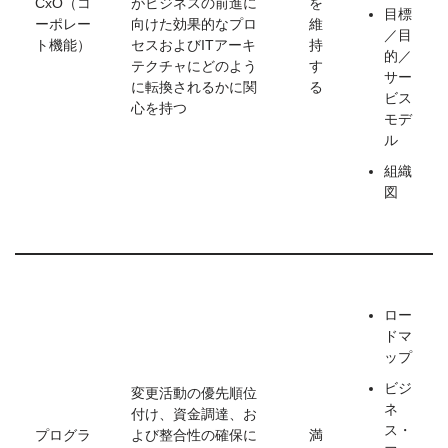
CxO（コ
がビジネスの前進に
を
目標
ーポレー
向けた効果的なプロ
維
／目
ト機能）
セスおよびITアーキ
持
的／
テクチャにどのよう
す
サー
に転換されるかに関
る
ビス
心を持つ
モデ
ル
組織
図
ロー
ドマ
ップ
ビジ
変更活動の優先順位
ネ
付け、資金調達、お
ス・
プログラ
よび整合性の確保に
満