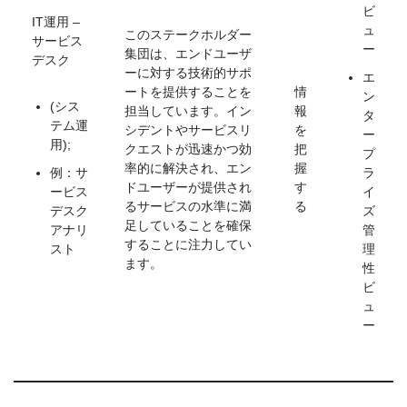
ビ
IT運用 –
ュ
このステークホルダー
サービス
ー
集団は、エンドユーザ
デスク
ーに対する技術的サポ
エ
ートを提供することを
情
ン
(シス
担当しています。イン
報
タ
テム運
シデントやサービスリ
を
ー
用);
クエストが迅速かつ効
把
プ
率的に解決され、エン
握
例：サ
ラ
ドユーザーが提供され
す
ービス
イ
るサービスの水準に満
る
デスク
ズ
足していることを確保
アナリ
管
することに注力してい
スト
理
ます。
性
ビ
ュ
ー