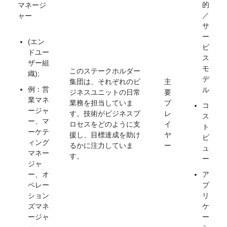
的
マネージ
／
ャー
サ
ー
(エン
ビ
ドユー
ス
ザー組
モ
このステークホルダー
織);
デ
集団は、それぞれのビ
主
例：営
ル
ジネスユニットの日常
要
業マネ
業務を担当していま
プ
コ
ージャ
す。技術がビジネスプ
レ
ス
ー、マ
ロセスをどのように支
イ
ト
ーケテ
援し、目標達成を助け
ヤ
ビ
ィング
るかに注力していま
ー
ュ
マネー
す。
ー
ジャ
ー、オ
ア
ペレー
プ
ション
リ
ズマネ
ケ
ージャ
ー