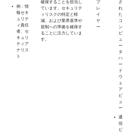
確保することを担当し
プ
さ
例：情
ています。セキュリテ
レ
れ
報セキ
ィリスクの特定と軽
イ
た
ュリテ
減、および業界基準や
ヤ
コ
ィ責任
規制への準拠を確保す
ー
ン
者、セ
ることに注力していま
ピ
キュリ
す。
ュ
ティア
ー
ナリス
タ
ト
ハ
ー
ド
ウ
ェ
ア
ビ
ュ
ー
通
信
ビ