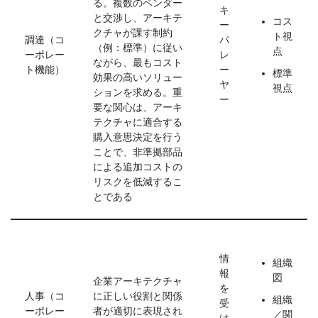
る。複数のベンダー
キ
と交渉し、アーキテ
コス
ー
クチャが課す制約
ト視
調達（コ
パ
（例：標準）に従い
点
ーポレー
レ
ながら、最もコスト
ト機能）
ー
標準
効果の高いソリュー
ヤ
視点
ションを求める。重
ー
要な関心は、アーキ
テクチャに適合する
購入意思決定を行う
ことで、非準拠部品
による追加コストの
リスクを低減するこ
とである
情
組織
報
図
企業アーキテクチャ
を
人事（コ
に正しい役割と関係
組織
受
ーポレー
者が適切に表現され
／関