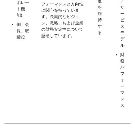
足
／
ポレー
フォーマンスと方向性
を
サ
ト機
に関心を持っていま
維
ー
能);
す。長期的なビジョ
持
ビ
ン、戦略、および企業
例：会
す
ス
の財務安定性について
長、取
る
モ
懸念しています。
締役
デ
ル
財
務
パ
フ
ォ
ー
マ
ン
ス