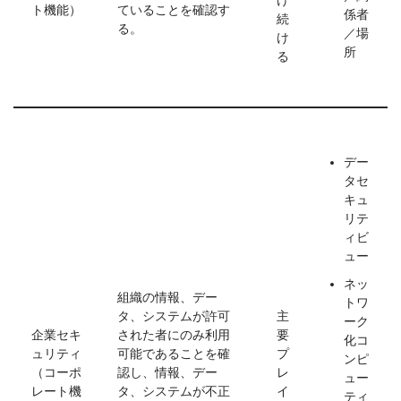
け
ト機能）
ていることを確認す
係者
続
る。
／場
け
所
る
デー
タセ
キュ
リテ
ィビ
ュー
ネッ
組織の情報、デー
トワ
タ、システムが許可
主
ーク
企業セキ
された者にのみ利用
要
化コ
ュリティ
可能であることを確
プ
ンピ
（コーポ
認し、情報、デー
レ
ュー
レート機
タ、システムが不正
イ
ティ