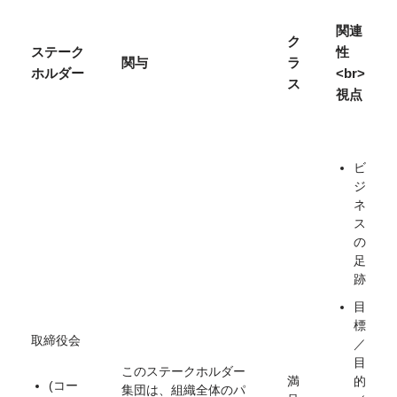
関連
ク
ステーク
性
関与
ラ
ホルダー
<br>
ス
視点
ビ
ジ
ネ
ス
の
足
跡
目
標
取締役会
／
目
このステークホルダー
満
的
(コー
集団は、組織全体のパ