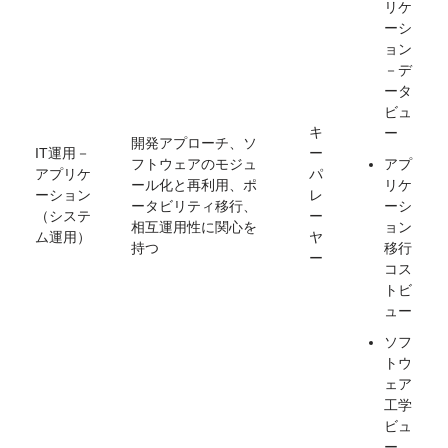
リケ
ーシ
ョン
－デ
ータ
ビュ
キ
ー
開発アプローチ、ソ
IT運用－
ー
フトウェアのモジュ
アプ
アプリケ
パ
ール化と再利用、ポ
リケ
ーション
レ
ータビリティ移行、
ーシ
（システ
ー
相互運用性に関心を
ョン
ム運用）
ヤ
持つ
移行
ー
コス
トビ
ュー
ソフ
トウ
ェア
工学
ビュ
ー