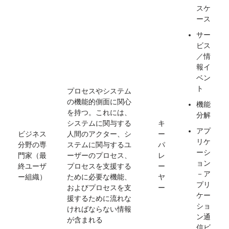
スケ
ース
サー
ビス
／情
報イ
ベン
ト
プロセスやシステム
の機能的側面に関心
機能
を持つ。これには、
分解
システムに関与する
キ
アプ
ビジネス
人間のアクター、シ
ー
リケ
分野の専
ステムに関与するユ
パ
ーシ
門家（最
ーザーのプロセス、
レ
ョン
終ユーザ
プロセスを支援する
ー
－ア
ー組織）
ために必要な機能、
ヤ
プリ
およびプロセスを支
ー
ケー
援するために流れな
ショ
ければならない情報
ン通
が含まれる
信ビ