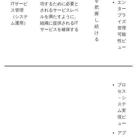
を
エン
ITサービ
功するために必要と
把
ター
ス管理
されるサービスレベ
握
プラ
（システ
ルを満たすように、
し
イズ
ム運用）
組織に提供されるIT
続
管理
サービスを確保する
け
可能
る
性ビ
ュー
プロ
セス
－シ
ステ
ム実
現ビ
ュー
アプ