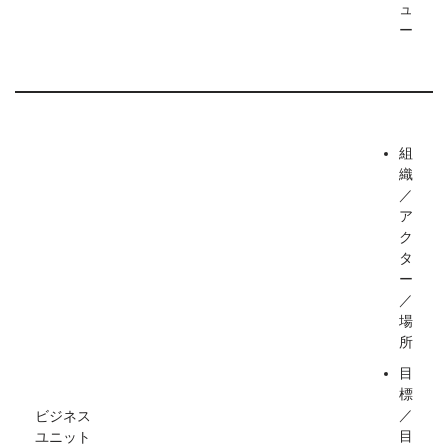
ュ
ー
組
織
／
ア
ク
タ
ー
／
場
所
目
標
／
ビジネス
目
ユニット