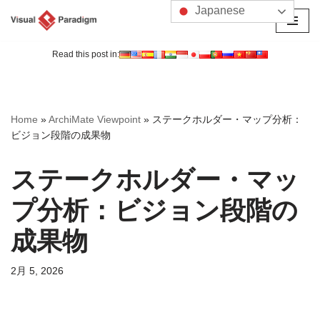
Japanese
コ
ン
Read this post in:
テ
ン
ツ
Home
»
ArchiMate Viewpoint
»
ステークホルダー・マップ分析：
へ
ビジョン段階の成果物
ス
キ
ステークホルダー・マッ
ッ
プ
プ分析：ビジョン段階の
成果物
2月 5, 2026