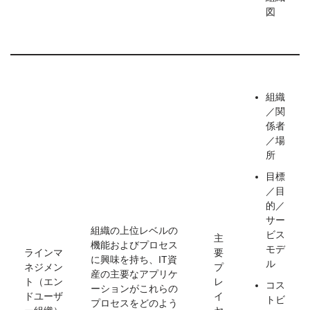
図
組織
／関
係者
／場
所
目標
／目
的／
サー
組織の上位レベルの
ビス
主
機能およびプロセス
モデ
ラインマ
要
に興味を持ち、IT資
ル
ネジメン
プ
産の主要なアプリケ
ト（エン
レ
コス
ーションがこれらの
ドユーザ
イ
トビ
プロセスをどのよう