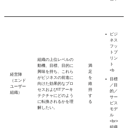
ビジ
ネス
フッ
トプ
リン
組織の上位レベルの
ト
動機、目標、目的に
満
<b
興味を持ち、これら
足
経営陣
がビジネスの前進に
を
目標
（エンド
向けた効果的なプロ
維
／目
ユーザー
セスおよびITアーキ
持
的／
組織）
テクチャにどのよう
す
サー
に転換されるかを理
る
ビス
解したい。
モデ
ル
<br>
組織