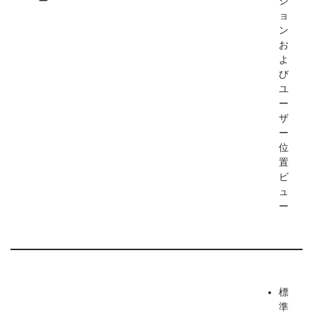
ー
シ
ョ
ン
お
よ
び
ユ
ー
ザ
ー
位
置
ビ
ュ
ー
標
準