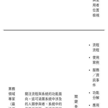
與使
用者
位置
檢視
流程
流程
使用
案例
服務
／資
訊事
件
業務
功能
領域
關注流程與系統的功能面
關
分解
專家
向。這可涵蓋系統中涉及
鍵
（最
的人類參與者、系統中的
應用
參