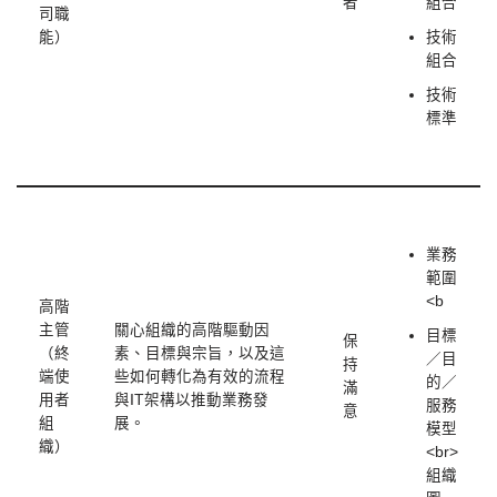
者
組合
司職
能）
技術
組合
技術
標準
業務
範圍
<b
高階
主管
關心組織的高階驅動因
目標
保
（終
素、目標與宗旨，以及這
／目
持
端使
些如何轉化為有效的流程
的／
滿
用者
與IT架構以推動業務發
服務
意
組
展。
模型
織）
<br>
組織