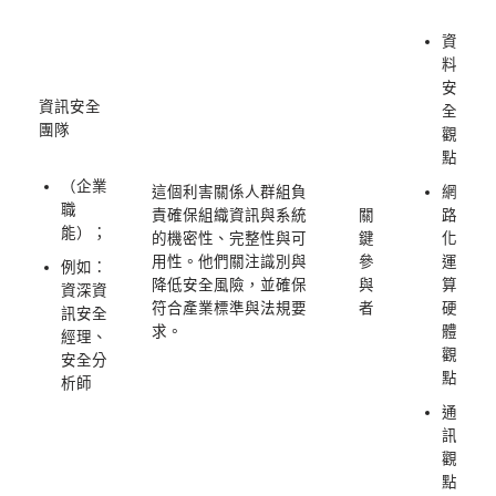
資
料
安
資訊安全
全
團隊
觀
點
（企業
這個利害關係人群組負
網
職
責確保組織資訊與系統
關
路
能）；
的機密性、完整性與可
鍵
化
用性。他們關注識別與
參
運
例如：
降低安全風險，並確保
與
算
資深資
符合產業標準與法規要
者
硬
訊安全
求。
體
經理、
觀
安全分
點
析師
通
訊
觀
點