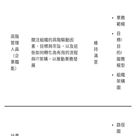
業務
範疇
目
高階
關注組織的高階驅動因
標/
管理
維
素、目標與宗旨，以及這
目
人員
持
些如何轉化為有效的流程
的/
（企
滿
與IT架構，以推動業務發
服務
業職
意
展
模型
能）
組織
架構
圖
路徑
圖
計畫