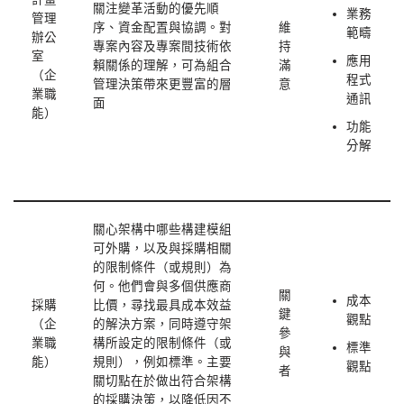
關注變革活動的優先順
業務
管理
序、資金配置與協調。對
維
範疇
辦公
專案內容及專案間技術依
持
室
應用
賴關係的理解，可為組合
滿
（企
程式
管理決策帶來更豐富的層
意
業職
通訊
面
能）
功能
分解
關心架構中哪些構建模組
可外購，以及與採購相關
的限制條件（或規則）為
何。他們會與多個供應商
關
成本
採購
比價，尋找最具成本效益
鍵
觀點
（企
的解決方案，同時遵守架
參
業職
構所設定的限制條件（或
標準
與
能）
規則），例如標準。主要
觀點
者
關切點在於做出符合架構
的採購決策，以降低因不