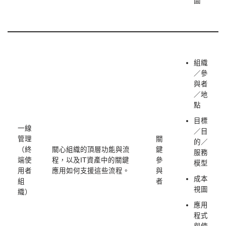
圖
組織
／參
與者
／地
點
目標
一線
／目
管理
關
的／
（終
關心組織的頂層功能與流
鍵
服務
端使
程，以及IT資產中的關鍵
參
模型
用者
應用如何支援這些流程。
與
成本
組
者
視圖
織）
應用
程式