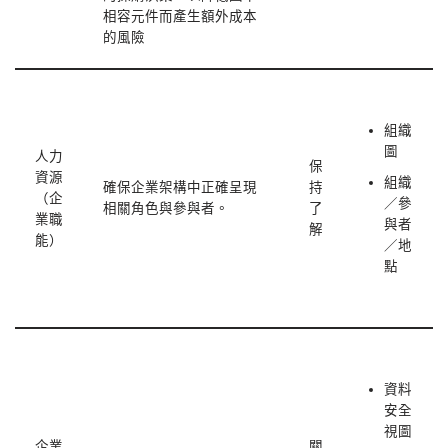
相容元件而產生額外成本
的風險
組織
圖
人力
保
資源
組織
確保企業架構中正確呈現
持
（企
／參
相關角色與參與者。
了
業職
與者
解
能）
／地
點
資料
安全
視圖
企業
關