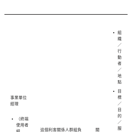
組
織
／
行
動
者
／
地
點
目
標
事業單位
／
經理
目
的
（終端
／
使用者
服
這個利害關係人群組負
關
組