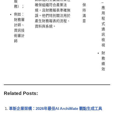
服
–
確保組織符合產業法
保
務）；
應
規，且財務報表準確無
持
用
例如：
誤。他們特別關注用於
滿
程
財務審
產生財務報表的流程、
意
式
計師、
資料與系統。
通
資訊技
訊
術審計
檢
師
視
財
務
績
效
Related Posts:
革新企業架構：2026年最佳AI ArchiMate 觀點生成工具