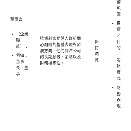
務
範
圍
董事會
目
標
（企業
／
這個利害關係人群組關
職
保
目
心組織的整體表現與發
能）；
持
的
展方向。他們關注公司
滿
／
例如：
的長期願景、策略以及
意
服
董事
財務穩定性。
務
長、董
模
事
式
財
務
表
現