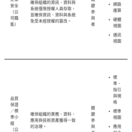
確保組織的資訊、資料與
網路
安全
鍵
系統僅限授權人員存取，
運算
（公
參
並確保資訊、資料與系統
司職
與
硬體
免受未經授權的篡改。
能）
者
視圖
通訊
視圖
標
準、
指引
與規
品質
格
保證
關
／標
標準
確保組織的業務、資料、
鍵
準小
視圖
應用與技術資產獲得一致
參
組
的治理。
與
應用
（公