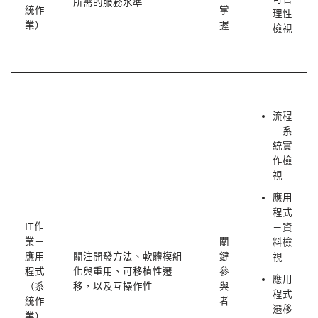
所需的服務水準
統作
掌
理性
業）
握
檢視
流程
－系
統實
作檢
視
應用
程式
IT作
－資
業－
關
料檢
應用
關注開發方法、軟體模組
鍵
視
程式
化與重用、可移植性遷
參
應用
（系
移，以及互操作性
與
程式
統作
者
遷移
業）