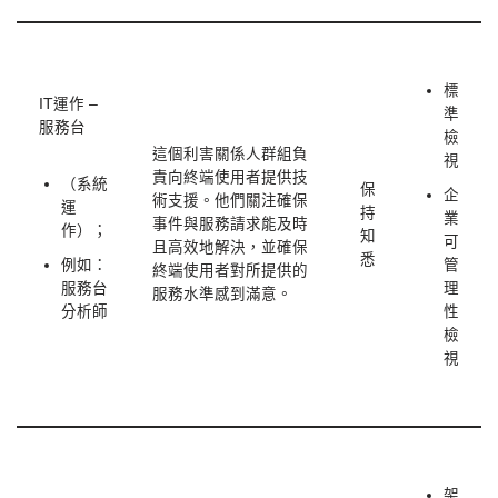
標
IT運作 –
準
服務台
檢
這個利害關係人群組負
視
責向終端使用者提供技
（系統
保
企
術支援。他們關注確保
運
持
業
事件與服務請求能及時
作）；
知
可
且高效地解決，並確保
悉
例如：
管
終端使用者對所提供的
服務台
理
服務水準感到滿意。
分析師
性
檢
視
架