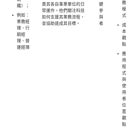
務
責其各自事業單位的日
鍵
織）；
模
常運作。他們關注科技
參
例如：
式
如何支援其業務流程，
與
業務經
並協助達成其目標。
者
成
理、行
本
銷經
觀
理、營
點
運經理
應
用
程
式
與
使
用
者
位
置
觀
點