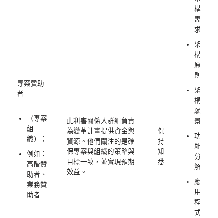
構
需
求
架
構
原
則
專案贊助
架
者
構
願
（專案
此利害關係人群組負責
景
組
為變革計畫提供資金與
保
功
織）；
資源。他們關注的是確
持
能
保專案與組織的策略與
知
例如：
分
目標一致，並實現預期
悉
高階贊
解
效益。
助者、
應
業務贊
用
助者
程
式