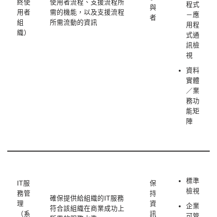
終使
使用者流程、支援流程所
程式
與
用者
需的機能，以及支援流程
－應
者
組
所需流動的資訊
用程
織）
式通
訊檢
視
資料
實體
／業
務功
能矩
陣
標準
IT服
保
檢視
務管
持
確保提供給組織的IT服務
理
資
企業
符合該組織在商業成功上
（系
訊
可管