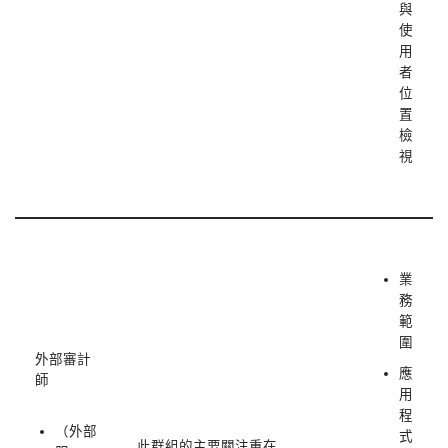
與
使
用
者
位
置
檢
視
業
務
範
圍
外部審計
應
師
用
程
（外部
式
此群組的主要關注重在