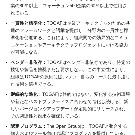
業の80％以上、フォーチュン500企業の60％以上で使用さ
れている。
一貫性と標準化：
TOGAFは企業アーキテクチャのための共
通のフレームワークと語彙を提供し、分野内の一貫性と標
準化を促進する。これにより、組織間での効果的なコミュ
ニケーションやアーキテクチャプロジェクトにおける協力
が可能になる。
ベンダー非依存：
TOGAFはベンダー非依存であり、特定の
技術や製品を推奨または要求しない。この中立性により、
組織はTOGAFの原則に従いつつ、自らのニーズに最も適し
た技術を選択できる。
継続的な進化：
TOGAFは静的ではない。変化する技術環境
や新たなベストプラクティスに合わせて進化し続ける。新
しいバージョンやアップデートが定期的にリリースされ、
その関連性と効果を確保している。
認定プログラム：
The Open Groupは、TOGAFと整合する
個人およびツール向けの認定プログラムを提供している。