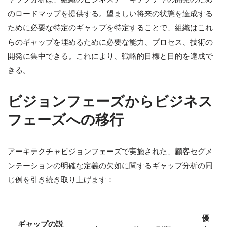
のロードマップを提供する。望ましい将来の状態を達成する
ために必要な特定のギャップを特定することで、組織はこれ
らのギャップを埋めるために必要な能力、プロセス、技術の
開発に集中できる。これにより、戦略的目標と目的を達成で
きる。
ビジョンフェーズからビジネス
フェーズへの移行
アーキテクチャビジョンフェーズで実施された、顧客セグメ
ンテーションの明確な定義の欠如に関するギャップ分析の同
じ例を引き続き取り上げます：
優
ギャップの説