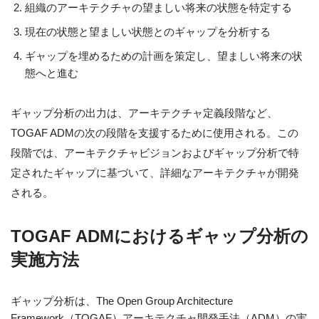
組織のアーキテクチャの望ましい将来の状態を特定する
現在の状態と望ましい状態とのギャップを分析する
ギャップを埋めるための計画を策定し、望ましい将来の状
態へと進む
ギャップ分析の出力は、アーキテクチャ定義段階など、
TOGAF ADMの次の段階を支援するために使用される。この
段階では、アーキテクチャビジョンおよびギャップ分析で特
定されたギャップに基づいて、詳細なアーキテクチャが開発
される。
TOGAF ADMにおけるギャップ分析の
実施方法
ギャップ分析は、The Open Group Architecture
Framework（TOGAF）アーキテクチャ開発手法（ADM）の実