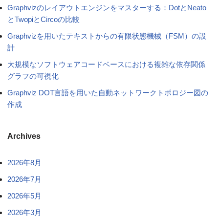
Graphvizのレイアウトエンジンをマスターする：DotとNeato
とTwopiとCircoの比較
Graphvizを用いたテキストからの有限状態機械（FSM）の設
計
大規模なソフトウェアコードベースにおける複雑な依存関係
グラフの可視化
Graphviz DOT言語を用いた自動ネットワークトポロジー図の
作成
Archives
2026年8月
2026年7月
2026年5月
2026年3月