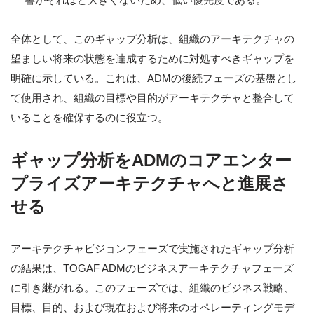
全体として、このギャップ分析は、組織のアーキテクチャの
望ましい将来の状態を達成するために対処すべきギャップを
明確に示している。これは、ADMの後続フェーズの基盤とし
て使用され、組織の目標や目的がアーキテクチャと整合して
いることを確保するのに役立つ。
ギャップ分析をADMのコアエンター
プライズアーキテクチャへと進展さ
せる
アーキテクチャビジョンフェーズで実施されたギャップ分析
の結果は、TOGAF ADMのビジネスアーキテクチャフェーズ
に引き継がれる。このフェーズでは、組織のビジネス戦略、
目標、目的、および現在および将来のオペレーティングモデ