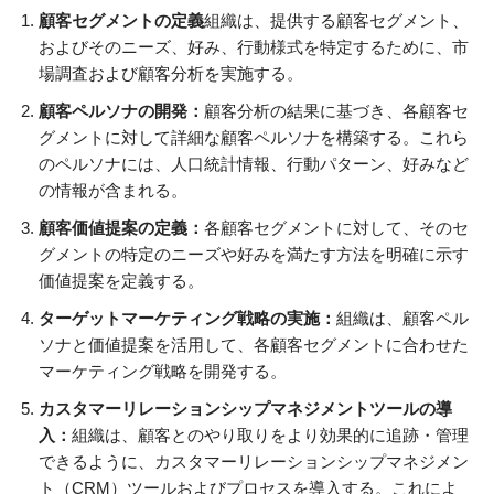
顧客セグメントの定義
組織は、提供する顧客セグメント、
およびそのニーズ、好み、行動様式を特定するために、市
場調査および顧客分析を実施する。
顧客ペルソナの開発：
顧客分析の結果に基づき、各顧客セ
グメントに対して詳細な顧客ペルソナを構築する。これら
のペルソナには、人口統計情報、行動パターン、好みなど
の情報が含まれる。
顧客価値提案の定義：
各顧客セグメントに対して、そのセ
グメントの特定のニーズや好みを満たす方法を明確に示す
価値提案を定義する。
ターゲットマーケティング戦略の実施：
組織は、顧客ペル
ソナと価値提案を活用して、各顧客セグメントに合わせた
マーケティング戦略を開発する。
カスタマーリレーションシップマネジメントツールの導
入：
組織は、顧客とのやり取りをより効果的に追跡・管理
できるように、カスタマーリレーションシップマネジメン
ト（CRM）ツールおよびプロセスを導入する。これによ