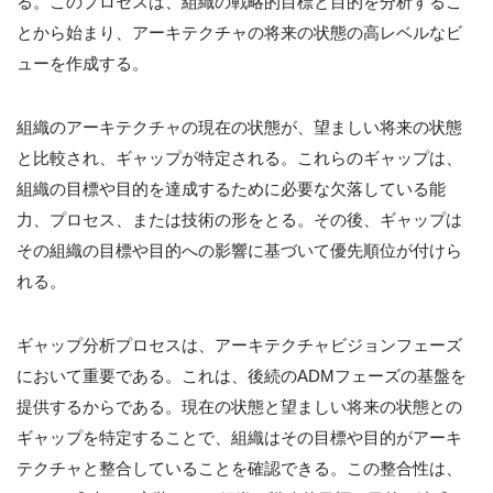
る。このプロセスは、組織の戦略的目標と目的を分析するこ
とから始まり、アーキテクチャの将来の状態の高レベルなビ
ューを作成する。
組織のアーキテクチャの現在の状態が、望ましい将来の状態
と比較され、ギャップが特定される。これらのギャップは、
組織の目標や目的を達成するために必要な欠落している能
力、プロセス、または技術の形をとる。その後、ギャップは
その組織の目標や目的への影響に基づいて優先順位が付けら
れる。
ギャップ分析プロセスは、アーキテクチャビジョンフェーズ
において重要である。これは、後続のADMフェーズの基盤を
提供するからである。現在の状態と望ましい将来の状態との
ギャップを特定することで、組織はその目標や目的がアーキ
テクチャと整合していることを確認できる。この整合性は、