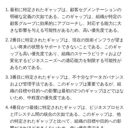
最初に特定されたギャップは、顧客セグメンテーションの
明確な定義の欠如である。このギャップは、組織が特定の
顧客グループに効果的にアプローチし、対応する能力に大
きな影響を与える可能性があるため、高い優先度である。
2番目に特定されたギャップは、現在の技術インフラが望ま
しい将来の状態をサポートできないことである。このギャ
ップも高い優先度であり、組織のスケーラビリティおよび
変化するビジネスニーズへの適応能力を制限する可能性が
あるためである。
3番目に特定されたギャップは、不十分なデータガバナンス
および管理手法である。このギャップは重要であるが、組
織の目標や目的への影響は最初の2つのギャップほどではな
いため、中程度の優先度である。
4番目かつ最後に特定されたギャップは、ビジネスプロセス
とITシステム間の統合の欠如である。このギャップは、他
の特定されたギャップと比べて、組織の目標や目的への影
響がそれほど大きくないため、低い優先度である。