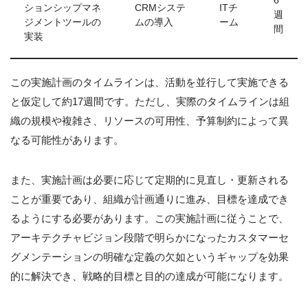
6
ションシップマネ
CRMシステ
ITチ
週
ジメントツールの
ムの導入
ーム
間
実装
この実施計画のタイムラインは、活動を並行して実施できる
と仮定して約17週間です。ただし、実際のタイムラインは組
織の規模や複雑さ、リソースの可用性、予算制約によって異
なる可能性があります。
また、実施計画は必要に応じて定期的に見直し・更新される
ことが重要であり、組織が計画通りに進み、目標を達成でき
るようにする必要があります。この実施計画に従うことで、
アーキテクチャビジョン段階で明らかになったカスタマーセ
グメンテーションの明確な定義の欠如というギャップを効果
的に解決でき、戦略的目標と目的の達成が可能になります。