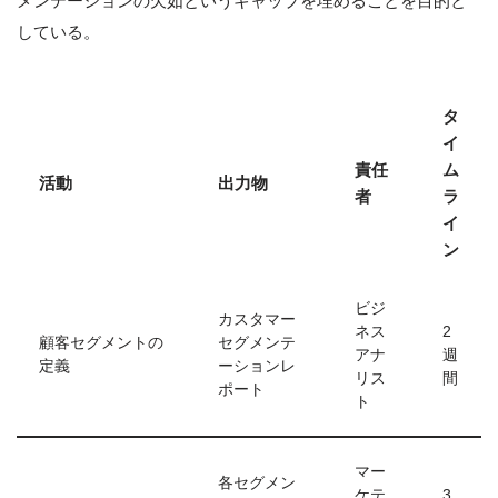
メンテーションの欠如というギャップを埋めることを目的と
している。
タ
イ
責任
ム
活動
出力物
者
ラ
イ
ン
ビジ
カスタマー
ネス
2
顧客セグメントの
セグメンテ
アナ
週
定義
ーションレ
リス
間
ポート
ト
マー
各セグメン
ケテ
3