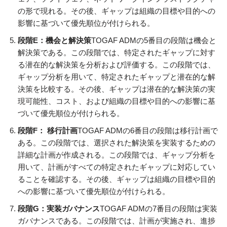
の形で現れる。その後、ギャップは組織の目標や目的への
影響に基づいて優先順位が付けられる。
段階E：機会と解決策
TOGAF ADMの5番目の段階は機会と
解決策である。この段階では、特定されたギャップに対す
る潜在的な解決策を分析および評価する。この段階では、
ギャップ分析を用いて、特定されたギャップと潜在的な解
決策を比較する。その後、ギャップは潜在的な解決策の実
現可能性、コスト、および組織の目標や目的への影響に基
づいて優先順位が付けられる。
段階F：
移行計画
TOGAF ADMの6番目の段階は移行計画で
ある。この段階では、選択された解決策を実装するための
詳細な計画が作成される。この段階では、ギャップ分析を
用いて、計画がすべての特定されたギャップに対応してい
ることを確認する。その後、ギャップは組織の目標や目的
への影響に基づいて優先順位が付けられる。
段階G：実装ガバナンス
TOGAF ADMの7番目の段階は実装
ガバナンスである。この段階では、計画が実施され、進捗