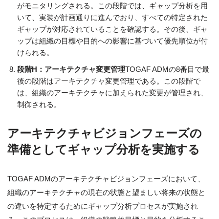
がモニタリングされる。この段階では、ギャップ分析を用
いて、実装が計画通りに進んでおり、すべての特定された
ギャップが対応されていることを確認する。その後、ギャ
ップは組織の目標や目的への影響に基づいて優先順位が付
けられる。
段階H：アーキテクチャ変更管理
TOGAF ADMの8番目で最
後の段階はアーキテクチャ変更管理である。この段階で
は、組織のアーキテクチャに加えられた変更が管理され、
制御される。
アーキテクチャビジョンフェーズの
準備としてギャップ分析を実施する
TOGAF ADMのアーキテクチャビジョンフェーズにおいて、
組織のアーキテクチャの現在の状態と望ましい将来の状態と
の違いを特定するためにギャップ分析プロセスが実施され