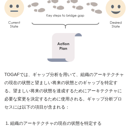
TOGAFでは、ギャップ分析を用いて、組織のアーキテクチャ
の現在の状態と望ましい将来の状態とのギャップを特定す
る。望ましい将来の状態を達成するためにアーキテクチャに
必要な変更を決定するために使用される。ギャップ分析プロ
セスには以下の項目が含まれる：
組織のアーキテクチャの現在の状態を特定する