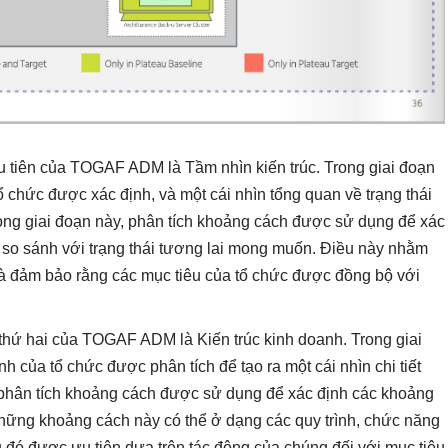
u tiên của TOGAF ADM là Tầm nhìn kiến trúc. Trong giai đoạn
ổ chức được xác định, và một cái nhìn tổng quan về trạng thái
Trong giai đoạn này, phân tích khoảng cách được sử dụng để xác
 và so sánh với trạng thái tương lai mong muốn. Điều này nhằm
 và đảm bảo rằng các mục tiêu của tổ chức được đồng bộ với
thứ hai của TOGAF ADM là Kiến trúc kinh doanh. Trong giai
h của tổ chức được phân tích để tạo ra một cái nhìn chi tiết
y, phân tích khoảng cách được sử dụng để xác định các khoảng
Những khoảng cách này có thể ở dạng các quy trình, chức năng
 đó được ưu tiên dựa trên tác động của chúng đối với mục tiêu