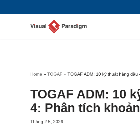
Chuyển
tới
nội
dung
Home
»
TOGAF
»
TOGAF ADM: 10 kỹ thuật hàng đầu –
TOGAF ADM: 10 kỹ
4: Phân tích khoả
Tháng 2 5, 2026