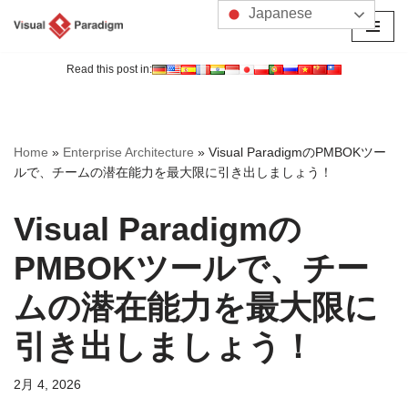
Japanese
コ
ン
Read this post in:
テ
ン
ツ
Home
»
Enterprise Architecture
»
Visual ParadigmのPMBOKツー
へ
ルで、チームの潜在能力を最大限に引き出しましょう！
ス
キ
Visual Paradigmの
ッ
プ
PMBOKツールで、チー
ムの潜在能力を最大限に
引き出しましょう！
2月 4, 2026