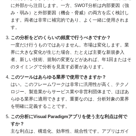
に外部から注目します。一方、SWOT分析は内部要因（強
み・弱み）と外部要因（機会・脅威）の両方を広く検討し
ます。両者は非常に補完的であり、よく一緒に使用されま
す。
この分析をどのくらいの頻度で行うべきですか？
一度だけ行うものではありません。市場は変化します。業
界に大きな変化が生じた場合、たとえば主要な新規参入
者、新しい技術、規制の変更などがあれば、年1回またはそ
のタイミングで分析を見直す必要があります。
このツールはあらゆる業界で使用できますか？
はい。このフレームワークは非常に汎用性が高く、テクノ
ロジー、製造業からサービス業や非営利団体まで、ほぼあ
らゆる業界に適用できます。重要なのは、分析対象の業界
を明確に定義することです。
この分析にVisual Paradigmアプリを使う主な利点は何で
すか？
主な利点は、構造化、効率性、統合性です。アプリはガイ