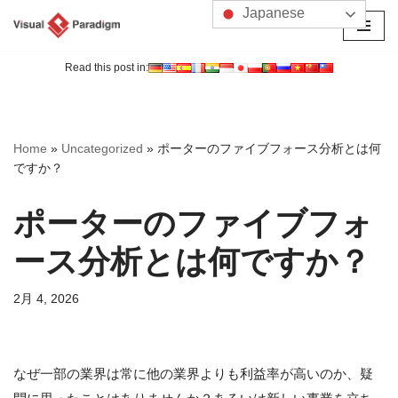
Japanese
コ
ン
Read this post in:
テ
ン
ツ
Home
»
Uncategorized
»
ポーターのファイブフォース分析とは何
へ
ですか？
ス
キ
ポーターのファイブフォ
ッ
プ
ース分析とは何ですか？
2月 4, 2026
なぜ一部の業界は常に他の業界よりも利益率が高いのか、疑