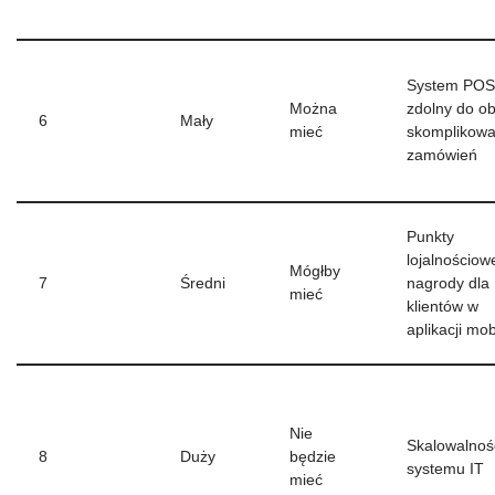
System POS
Można
zdolny do ob
6
Mały
mieć
skomplikow
zamówień
Punkty
lojalnościowe
Mógłby
7
Średni
nagrody dla
mieć
klientów w
aplikacji mob
Nie
Skalowalnoś
8
Duży
będzie
systemu IT
mieć