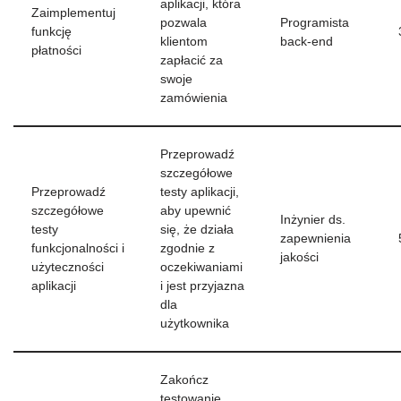
aplikacji, która
Zaimplementuj
pozwala
Programista
funkcję
klientom
back-end
płatności
zapłacić za
swoje
zamówienia
Przeprowadź
szczegółowe
Przeprowadź
testy aplikacji,
szczegółowe
aby upewnić
Inżynier ds.
testy
się, że działa
zapewnienia
funkcjonalności i
zgodnie z
jakości
użyteczności
oczekiwaniami
aplikacji
i jest przyjazna
dla
użytkownika
Zakończ
testowanie,