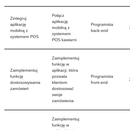
Połącz
Zintegruj
aplikację
aplikację
Programista
mobilną z
mobilną z
back-end
systemem
systemem POS
POS kawiarni
Zaimplementuj
funkcję w
Zaimplementuj
aplikacji, która
funkcję
pozwala
Programista
dostosowywania
klientom
front-end
zamówień
dostosować
swoje
zamówienia
Zaimplementuj
funkcję w