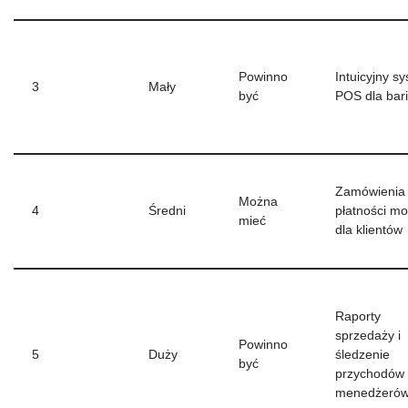
Powinno
Intuicyjny s
3
Mały
być
POS dla bar
Zamówienia 
Można
4
Średni
płatności mo
mieć
dla klientów
Raporty
sprzedaży i
Powinno
5
Duży
śledzenie
być
przychodów 
menedżeró