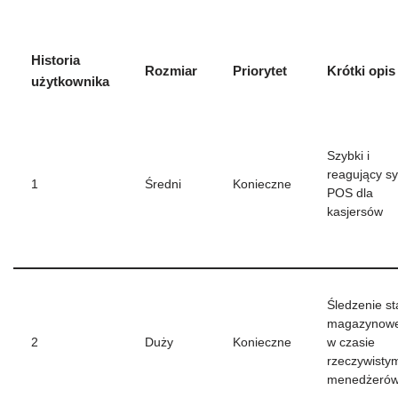
Historia
Rozmiar
Priorytet
Krótki opis
użytkownika
Szybki i
reagujący s
1
Średni
Konieczne
POS dla
kasjersów
Śledzenie s
magazynow
2
Duży
Konieczne
w czasie
rzeczywisty
menedżeró