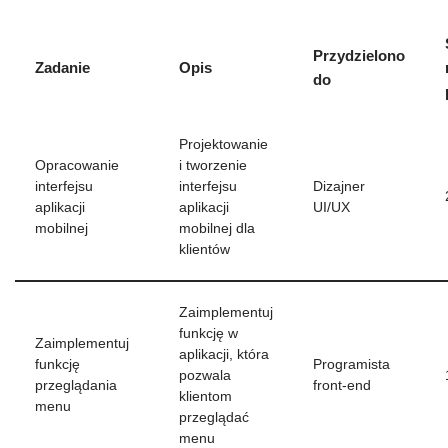
Przydzielono
Zadanie
Opis
do
Projektowanie
Opracowanie
i tworzenie
interfejsu
interfejsu
Dizajner
aplikacji
aplikacji
UI/UX
mobilnej
mobilnej dla
klientów
Zaimplementuj
funkcję w
Zaimplementuj
aplikacji, która
funkcję
Programista
pozwala
przeglądania
front-end
klientom
menu
przeglądać
menu