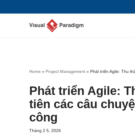
Chuyển
tới
nội
dung
Home
»
Project Management
»
Phát triển Agile: Thu 
Phát triển Agile: 
tiên các câu chuy
công
Tháng 2 5, 2026