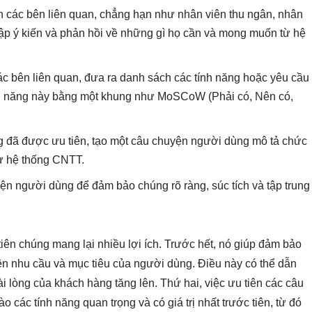
 các bên liên quan, chẳng hạn như nhân viên thu ngân, nhân
hập ý kiến và phản hồi về những gì họ cần và mong muốn từ hệ
các bên liên quan, đưa ra danh sách các tính năng hoặc yêu cầu
nh năng này bằng một khung như MoSCoW (Phải có, Nên có,
g đã được ưu tiên, tạo một câu chuyện người dùng mô tả chức
ừ hệ thống CNTT.
yện người dùng để đảm bảo chúng rõ ràng, súc tích và tập trung
iên chúng mang lại nhiều lợi ích. Trước hết, nó giúp đảm bảo
rên nhu cầu và mục tiêu của người dùng. Điều này có thể dẫn
 lòng của khách hàng tăng lên. Thứ hai, việc ưu tiên các câu
o các tính năng quan trọng và có giá trị nhất trước tiên, từ đó