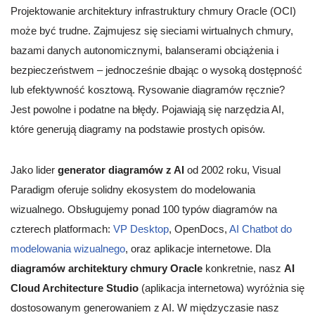
Projektowanie architektury infrastruktury chmury Oracle (OCI)
może być trudne. Zajmujesz się sieciami wirtualnych chmury,
bazami danych autonomicznymi, balanserami obciążenia i
bezpieczeństwem – jednocześnie dbając o wysoką dostępność
lub efektywność kosztową. Rysowanie diagramów ręcznie?
Jest powolne i podatne na błędy. Pojawiają się narzędzia AI,
które generują diagramy na podstawie prostych opisów.
Jako lider
generator diagramów z AI
od 2002 roku, Visual
Paradigm oferuje solidny ekosystem do modelowania
wizualnego. Obsługujemy ponad 100 typów diagramów na
czterech platformach:
VP Desktop
, OpenDocs,
AI Chatbot do
modelowania wizualnego
, oraz aplikacje internetowe. Dla
diagramów architektury chmury Oracle
konkretnie, nasz
AI
Cloud Architecture Studio
(aplikacja internetowa) wyróżnia się
dostosowanym generowaniem z AI. W międzyczasie nasz