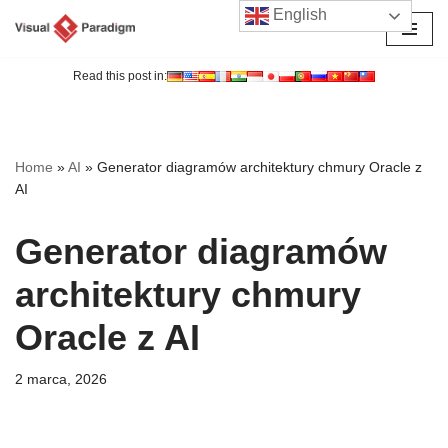
English
Przejdź
do
Read this post in:
treści
Home
»
AI
»
Generator diagramów architektury chmury Oracle z
AI
Generator diagramów
architektury chmury
Oracle z AI
2 marca, 2026