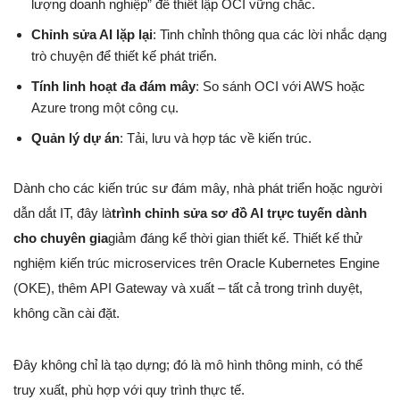
lượng doanh nghiệp” để thiết lập OCI vững chắc.
Chỉnh sửa AI lặp lại
: Tinh chỉnh thông qua các lời nhắc dạng
trò chuyện để thiết kế phát triển.
Tính linh hoạt đa đám mây
: So sánh OCI với AWS hoặc
Azure trong một công cụ.
Quản lý dự án
: Tải, lưu và hợp tác về kiến trúc.
Dành cho các kiến trúc sư đám mây, nhà phát triển hoặc người
dẫn dắt IT, đây là
trình chỉnh sửa sơ đồ AI trực tuyến dành
cho chuyên gia
giảm đáng kể thời gian thiết kế. Thiết kế thử
nghiệm kiến trúc microservices trên Oracle Kubernetes Engine
(OKE), thêm API Gateway và xuất – tất cả trong trình duyệt,
không cần cài đặt.
Đây không chỉ là tạo dựng; đó là mô hình thông minh, có thể
truy xuất, phù hợp với quy trình thực tế.