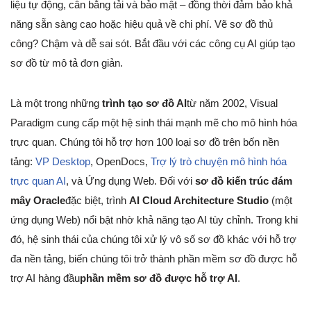
liệu tự động, cân bằng tải và bảo mật – đồng thời đảm bảo khả
năng sẵn sàng cao hoặc hiệu quả về chi phí. Vẽ sơ đồ thủ
công? Chậm và dễ sai sót. Bắt đầu với các công cụ AI giúp tạo
sơ đồ từ mô tả đơn giản.
Là một trong những
trình tạo sơ đồ AI
từ năm 2002, Visual
Paradigm cung cấp một hệ sinh thái mạnh mẽ cho mô hình hóa
trực quan. Chúng tôi hỗ trợ hơn 100 loại sơ đồ trên bốn nền
tảng:
VP Desktop
, OpenDocs,
Trợ lý trò chuyện mô hình hóa
trực quan AI
, và Ứng dụng Web. Đối với
sơ đồ kiến trúc đám
mây Oracle
đặc biệt, trình
AI Cloud Architecture Studio
(một
ứng dụng Web) nổi bật nhờ khả năng tạo AI tùy chỉnh. Trong khi
đó, hệ sinh thái của chúng tôi xử lý vô số sơ đồ khác với hỗ trợ
đa nền tảng, biến chúng tôi trở thành phần mềm sơ đồ được hỗ
trợ AI hàng đầu
phần mềm sơ đồ được hỗ trợ AI
.