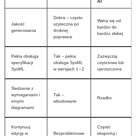
AI
Dobra – często
Waha się od
Jakość
użyteczna po
bardzo do
generowania
drobnej
bardzo słabej
poprawce
Pełna obsługa
Tak – pełna
Zazwyczaj
specyfikacji
obsługa SysML
częściowa lub
SysML
w wersjach 1 i 2
uproszczona
Śledzenie z
wymaganiami i
Tak –
Rzadko
innymi
wbudowane
diagramami
Kontynuuj
Często
edycję w
Bezproblemowe
eksportuj i