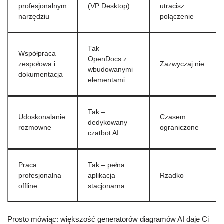
profesjonalnym
(VP Desktop)
utracisz
narzędziu
połączenie
Tak –
Współpraca
OpenDocs z
zespołowa i
Zazwyczaj nie
wbudowanymi
dokumentacja
elementami
Tak –
Udoskonalanie
Czasem
dedykowany
rozmowne
ograniczone
czatbot AI
Praca
Tak – pełna
profesjonalna
aplikacja
Rzadko
offline
stacjonarna
Prosto mówiąc: większość generatorów diagramów AI daje Ci