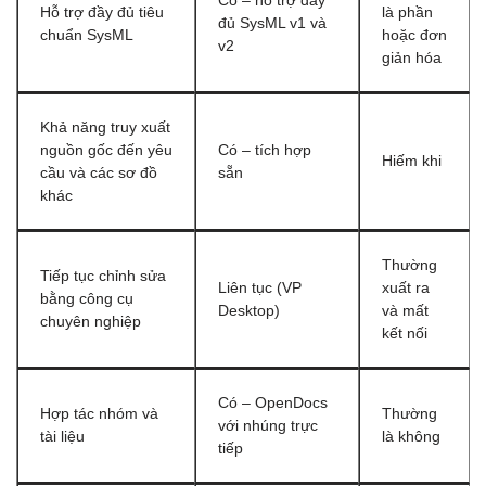
Có – hỗ trợ đầy
Hỗ trợ đầy đủ tiêu
là phần
đủ SysML v1 và
chuẩn SysML
hoặc đơn
v2
giản hóa
Khả năng truy xuất
nguồn gốc đến yêu
Có – tích hợp
Hiếm khi
cầu và các sơ đồ
sẵn
khác
Thường
Tiếp tục chỉnh sửa
Liên tục (VP
xuất ra
bằng công cụ
Desktop)
và mất
chuyên nghiệp
kết nối
Có – OpenDocs
Hợp tác nhóm và
Thường
với nhúng trực
tài liệu
là không
tiếp