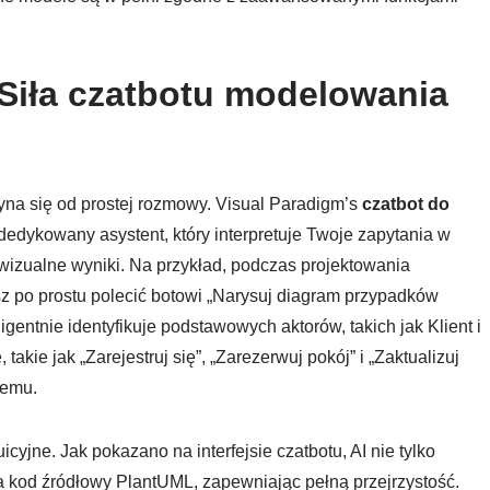
 Siła czatbotu modelowania
na się od prostej rozmowy. Visual Paradigm’s
czatbot do
 dedykowany asystent, który interpretuje Twoje zapytania w
wizualne wyniki. Na przykład, podczas projektowania
z po prostu polecić botowi „Narysuj diagram przypadków
igentnie identyfikuje podstawowych aktorów, takich jak Klient i
takie jak „Zarejestruj się”, „Zarezerwuj pokój” i „Zaktualizuj
temu.
cyjne. Jak pokazano na interfejsie czatbotu, AI nie tylko
a kod źródłowy PlantUML, zapewniając pełną przejrzystość.