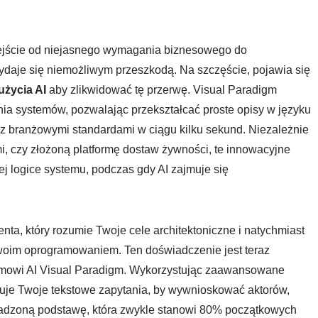
ejście od niejasnego wymagania biznesowego do
daje się niemożliwym przeszkodą. Na szczęście, pojawia się
życia AI
aby zlikwidować tę przerwę. Visual Paradigm
ia systemów, pozwalając przekształcać proste opisy w języku
z branżowymi standardami w ciągu kilku sekund. Niezależnie
i, czy złożoną platformę dostaw żywności, te innowacyjne
j logice systemu, podczas gdy AI zajmuje się
a, który rozumie Twoje cele architektoniczne i natychmiast
Twoim oprogramowaniem. Ten doświadczenie jest teraz
emowi AI Visual Paradigm. Wykorzystując zaawansowane
uje Twoje tekstowe zapytania, by wywnioskować aktorów,
gładzoną podstawę, która zwykle stanowi 80% początkowych