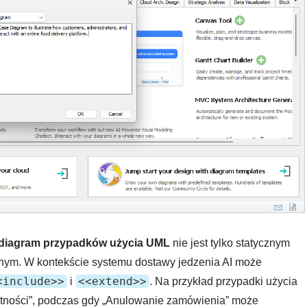
diagram przypadków użycia UML
nie jest tylko statycznym
nym. W kontekście systemu dostawy jedzenia AI może
<include>>
<<extend>>
i
. Na przykład przypadki użycia
tności”, podczas gdy „Anulowanie zamówienia” może