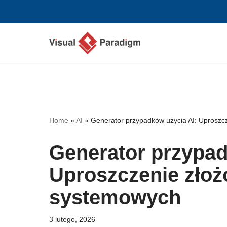
Przejdź
do
treści
Home
»
AI
»
Generator przypadków użycia AI: Uprosz
Generator przypad
Uproszczenie zło
systemowych
3 lutego, 2026