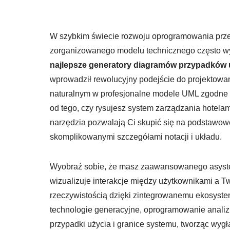
W szybkim świecie rozwoju oprogramowania prz
zorganizowanego modelu technicznego często wy
najlepsze generatory diagramów przypadków u
wprowadził rewolucyjny podejście do projektowan
naturalnym w profesjonalne modele UML zgodne 
od tego, czy rysujesz system zarządzania hotelam
narzędzia pozwalają Ci skupić się na podstawowe
skomplikowanymi szczegółami notacji i układu.
Wyobraź sobie, że masz zaawansowanego asystent
wizualizuje interakcje między użytkownikami a 
rzeczywistością dzięki zintegrowanemu ekosyst
technologie generacyjne, oprogramowanie analiz
przypadki użycia i granice systemu, tworząc wy