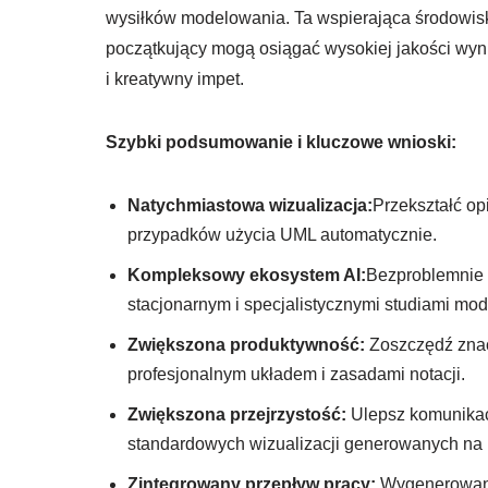
wysiłków modelowania. Ta wspierająca środowisko
początkujący mogą osiągać wysokiej jakości wyn
i kreatywny impet.
Szybki podsumowanie i kluczowe wnioski:
Natychmiastowa wizualizacja:
Przekształć op
przypadków użycia UML automatycznie.
Kompleksowy ekosystem AI:
Bezproblemnie p
stacjonarnym i specjalistycznymi studiami mo
Zwiększona produktywność:
Zoszczędź znacz
profesjonalnym układem i zasadami notacji.
Zwiększona przejrzystość:
Ulepsz komunikac
standardowych wizualizacji generowanych na 
Zintegrowany przepływ pracy:
Wygenerowane