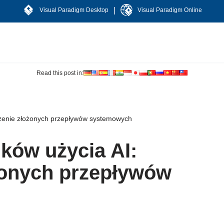
|
Visual Paradigm Desktop
Visual Paradigm Online
Read this post in:
czenie złożonych przepływów systemowych
ków użycia AI:
żonych przepływów