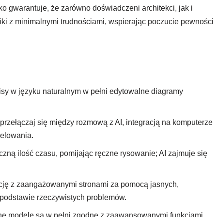
 gwarantuje, że zarówno doświadczeni architekci, jak i
iki z minimalnymi trudnościami, wspierając poczucie pewności
isy w języku naturalnym w pełni edytowalne diagramy
rzełączaj się między rozmową z AI, integracją na komputerze
delowania.
ną ilość czasu, pomijając ręczne rysowanie; AI zajmuje się
ję z zaangażowanymi stronami za pomocą jasnych,
podstawie rzeczywistych problemów.
 modele są w pełni zgodne z zaawansowanymi funkcjami