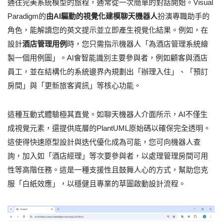
通往完美系統模型的旅程，通常從一次簡單的對話開始。Visual
Paradigm的
由AI驅動的視覺化建模聊天機器人
扮演專職助手的
角色，能解讀您的英文提示並立即產生視覺化結果。例如，在
設計
酒店管理用例
時，您只需指示機器人「為酒店管理系統繪
製一個用例圖」。AI會智能識別主要參與者，例如顧客與酒店
員工，並在結構化的系統邊界內規劃出「辦理入住」、「預訂
房間」與「更新旅客資訊」等核心功能。
這種互動式體驗極其直覺。如聊天機器人介面所示，AI不僅生
成視覺元素，還提供底層的PlantUML原始碼以確保完全透明。
這使得快速原型設計與迭代優化成為可能，您可向機器人查
詢，加入如「酒店經理」等次要參與者，以處理管理房間可用
性等高階任務。這是一種支援性且鼓舞人心的方式，幫助您克
服「白紙效應」，以穩健且專業的草圖啟動設計流程。