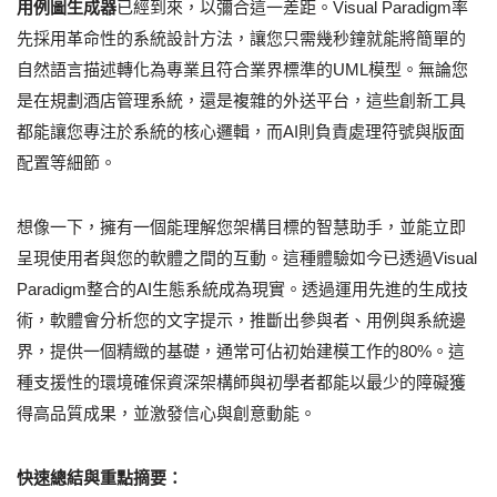
用例圖生成器
已經到來，以彌合這一差距。Visual Paradigm率
先採用革命性的系統設計方法，讓您只需幾秒鐘就能將簡單的
自然語言描述轉化為專業且符合業界標準的UML模型。無論您
是在規劃酒店管理系統，還是複雜的外送平台，這些創新工具
都能讓您專注於系統的核心邏輯，而AI則負責處理符號與版面
配置等細節。
想像一下，擁有一個能理解您架構目標的智慧助手，並能立即
呈現使用者與您的軟體之間的互動。這種體驗如今已透過Visual
Paradigm整合的AI生態系統成為現實。透過運用先進的生成技
術，軟體會分析您的文字提示，推斷出參與者、用例與系統邊
界，提供一個精緻的基礎，通常可佔初始建模工作的80%。這
種支援性的環境確保資深架構師與初學者都能以最少的障礙獲
得高品質成果，並激發信心與創意動能。
快速總結與重點摘要：