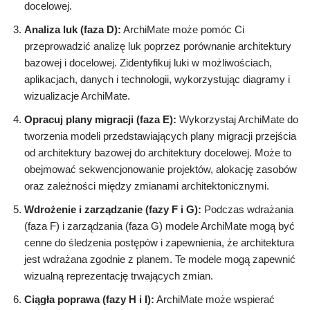
docelowej.
Analiza luk (faza D):
ArchiMate może pomóc Ci
przeprowadzić analizę luk poprzez porównanie architektury
bazowej i docelowej. Zidentyfikuj luki w możliwościach,
aplikacjach, danych i technologii, wykorzystując diagramy i
wizualizacje ArchiMate.
Opracuj plany migracji (faza E):
Wykorzystaj ArchiMate do
tworzenia modeli przedstawiających plany migracji przejścia
od architektury bazowej do architektury docelowej. Może to
obejmować sekwencjonowanie projektów, alokację zasobów
oraz zależności między zmianami architektonicznymi.
Wdrożenie i zarządzanie (fazy F i G):
Podczas wdrażania
(faza F) i zarządzania (faza G) modele ArchiMate mogą być
cenne do śledzenia postępów i zapewnienia, że architektura
jest wdrażana zgodnie z planem. Te modele mogą zapewnić
wizualną reprezentację trwających zmian.
Ciągła poprawa (fazy H i I):
ArchiMate może wspierać