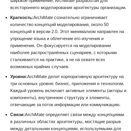
широкое применение, ArchiMate разработан для
всестороннего моделирования архитектуры организации.
Краткость:
ArchiMate сознательно ограничивает
количество концепций моделирования, около 50
концепций в версии 2.0. Этот минимализм направлен на
упрощение языка и облегчение его изучения и
применения. Он фокусируется на моделировании
наиболее распространённых сценариев, с которыми
сталкиваются на практике, а не на охвате всех
возможных крайних случаев.
Уровни:
ArchiMate делит корпоративную архитектуру на
три основных уровня: бизнес, приложения и технологии.
Каждый уровень включает активные элементы (акторы и
компоненты), внутреннюю структуру и элементы,
отвечающие за поток информации или коммуникацию.
Связи:
ArchiMate определяет связи между концепциями
в различных областях архитектуры, мостящие разрыв
между детальными концепциями, используемыми для