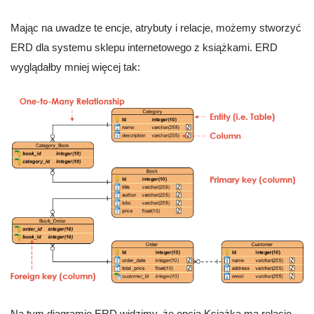
Mając na uwadze te encje, atrybuty i relacje, możemy stworzyć
ERD dla systemu sklepu internetowego z książkami. ERD
wyglądałby mniej więcej tak:
Na tym diagramie ERD widzimy, że encja Książka ma relację