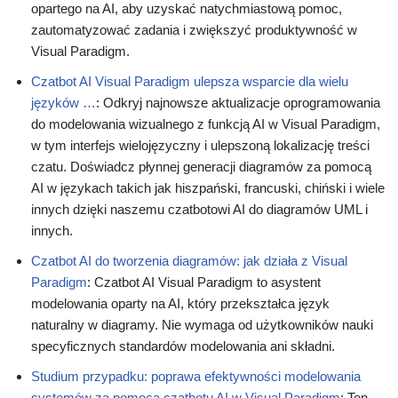
opartego na AI, aby uzyskać natychmiastową pomoc,
zautomatyzować zadania i zwiększyć produktywność w
Visual Paradigm.
Czatbot AI Visual Paradigm ulepsza wsparcie dla wielu
języków …
: Odkryj najnowsze aktualizacje oprogramowania
do modelowania wizualnego z funkcją AI w Visual Paradigm,
w tym interfejs wielojęzyczny i ulepszoną lokalizację treści
czatu. Doświadcz płynnej generacji diagramów za pomocą
AI w językach takich jak hiszpański, francuski, chiński i wiele
innych dzięki naszemu czatbotowi AI do diagramów UML i
innych.
Czatbot AI do tworzenia diagramów: jak działa z Visual
Paradigm
: Czatbot AI Visual Paradigm to asystent
modelowania oparty na AI, który przekształca język
naturalny w diagramy. Nie wymaga od użytkowników nauki
specyficznych standardów modelowania ani składni.
Studium przypadku: poprawa efektywności modelowania
systemów za pomocą czatbotu AI w Visual Paradigm
: Ten