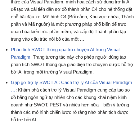
thức của Visual Paradigm, minh họa cách sử dụng trợ lý AI
để tạo và cải tiến dần sơ đồ thành phần C4 cho hệ thống đặt
chỗ bãi đậu xe. Mô hình C4 (Bối cảnh, Khu vực chứa, Thành
phần và Mã nguồn) là một phương pháp phổ biến để trực
quan hóa kiến trúc phần mềm, và cấp độ Thành phần tập
trung vào cấu trúc nội bộ của một …
Phân tích SWOT thông qua trò chuyện AI trong Visual
Paradigm
: Trang tương tác này cho phép người dùng tạo
phân tích SWOT thông qua giao diện trò chuyện được hỗ trợ
bởi AI trong môi trường Visual Paradigm.
Gặp gỡ trợ lý SWOT AI: Cách trợ lý AI của Visual Paradigm
…
: Khám phá cách trợ lý Visual Paradigm cung cấp tạo sơ
đồ bằng ngôn ngữ tự nhiên cho các khung khái niệm kinh
doanh như SWOT, PEST và nhiều hơn nữa—biến ý tưởng
thành các mô hình chiến lược rõ ràng nhờ phân tích được
hỗ trợ bởi AI.