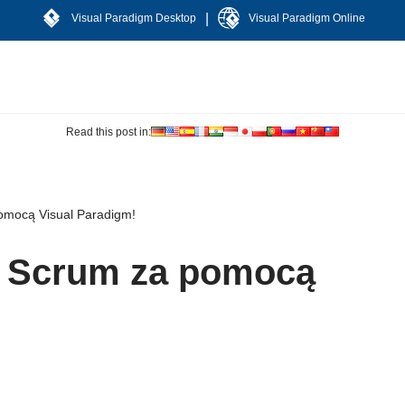
|
Visual Paradigm Desktop
Visual Paradigm Online
Read this post in:
pomocą Visual Paradigm!
i Scrum za pomocą